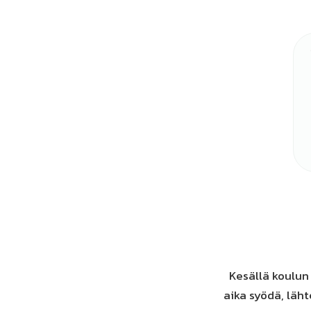
Kesällä koulun 
aika syödä, läh