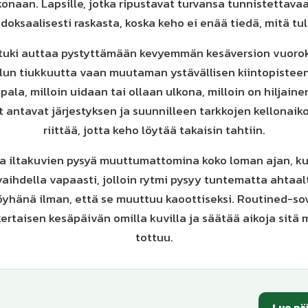
naan. Lapsille, jotka ripustavat turvansa tunnistettavaa
oksaalisesti raskasta, koska keho ei enää tiedä, mitä tu
tuki auttaa pystyttämään kevyemmän kesäversion vuorok
lun tiukkuutta vaan muutaman ystävällisen kiintopisteen
ala, milloin uidaan tai ollaan ulkona, milloin on hiljainen
t antavat järjestyksen ja suunnilleen tarkkojen kellonaiko
riittää, jotta keho löytää takaisin tahtiin.
a iltakuvien pysyä muuttumattomina koko loman ajan, ku
aihdella vapaasti, jolloin rytmi pysyy tuntematta ahtaal
öyhänä ilman, että se muuttuu kaoottiseksi. Routined-so
ertaisen kesäpäivän omilla kuvilla ja säätää aikoja sitä
tottuu.
Luo pä