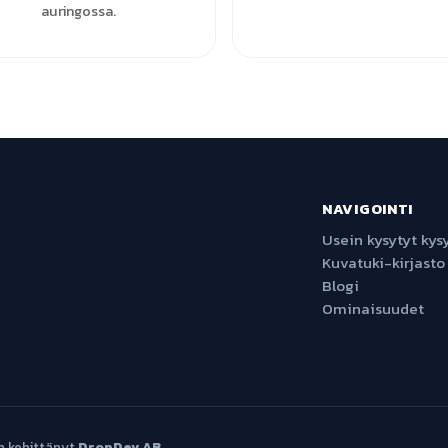
auringossa.
NAVIGOINTI
Usein kysytyt ky
Kuvatuki-kirjasto
Blogi
Ominaisuudet
n kehittänyt
DropDev AB