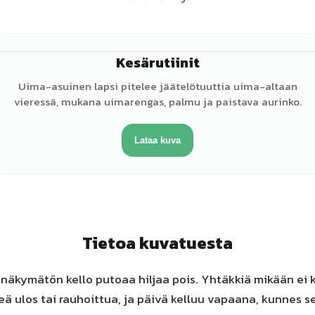
Kesärutiinit
♂
Uima-asuinen lapsi pitelee jäätelötuuttia uima-altaan
vieressä, mukana uimarengas, palmu ja paistava aurinko.
Lataa kuva
Tietoa kuvatuesta
näkymätön kello putoaa hiljaa pois. Yhtäkkiä mikään ei k
teä ulos tai rauhoittua, ja päivä kelluu vapaana, kunnes 