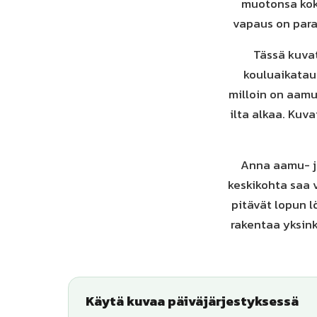
muotonsa koko
vapaus on parad
Tässä kuva
kouluaikatau
milloin on aamup
ilta alkaa. Kuva
Anna aamu- j
keskikohta saa v
pitävät lopun l
rakentaa yksink
Käytä kuvaa päiväjärjestyksessä