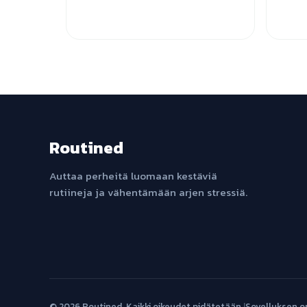
Routined
Auttaa perheitä luomaan kestäviä
rutiineja ja vähentämään arjen stressiä.
© 2026 Routined. Kaikki oikeudet pidätetään.
|
Sovelluksen o