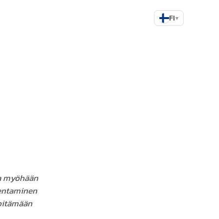
FI
▾
 ja myöhään
kentaminen
 pitämään