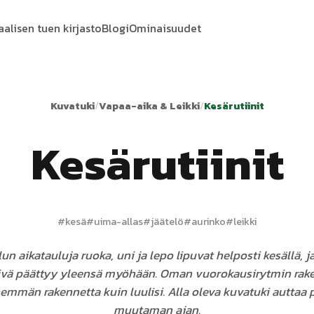
aalisen tuen kirjasto
Blogi
Ominaisuudet
Kuvatuki
/
Vapaa-aika & Leikki
/
Kesärutiinit
Kesärutiinit
#
kesä
#
uima-allas
#
jäätelö
#
aurinko
#
leikki
un aikatauluja ruoka, uni ja lepo lipuvat helposti kesällä,
ivä päättyy yleensä myöhään. Oman vuorokausirytmin ra
nemmän rakennetta kuin luulisi. Alla oleva kuvatuki auttaa
muutaman ajan.