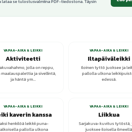
a lataa se tulostusvalmiina PDF-tiedostona. Täysin
+
1
varianttia
VAPAA-AIKA & LEIKKI
VAPAA-AIKA & LEIKKI
Aktiviteetti
Iltapäiväleikki
jakuvahahmo, jolla on reppu,
Iloinen tyttö juoksee ja leik
 maalauspalettia ja sivellintä,
pallolla ulkona leikkipuis
ja häntä ym...
edessä.
VAPAA-AIKA & LEIKKI
VAPAA-AIKA & LEIKKI
iki kaverin kanssa
Liikkua
aksi henkilöä leikkii puna-
Sarjakuva-kuvitus tytöstä, 
alkoisella pallolla ulkona
juoksee iloisella ilmeellä