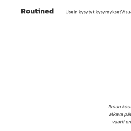
Routined
Usein kysytyt kysymykset
Visu
Ilman koul
alkava pä
vaatii e