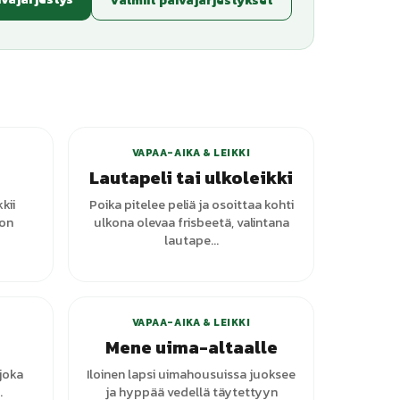
VAPAA-AIKA & LEIKKI
Lautapeli tai ulkoleikki
kii
Poika pitelee peliä ja osoittaa kohti
ton
ulkona olevaa frisbeetä, valintana
lautape...
VAPAA-AIKA & LEIKKI
Mene uima-altaalle
joka
Iloinen lapsi uimahousuissa juoksee
.
ja hyppää vedellä täytettyyn