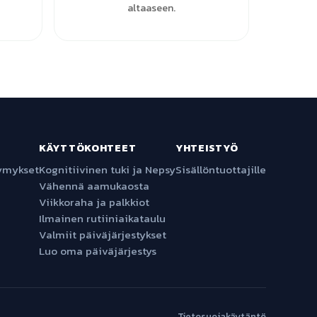
altaaseen.
KÄYTTÖKOHTEET
YHTEISTYÖ
symykset
Kognitiivinen tuki ja Nepsy
Sisällöntuottajille
Vähennä aamukaosta
Viikkoraha ja palkkiot
Ilmainen rutiiniaikataulu
Valmiit päiväjärjestykset
Luo oma päiväjärjestys
Tietosuojakäytäntö