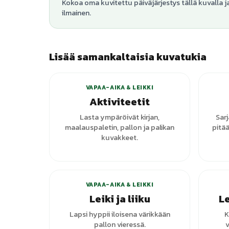
Kokoa oma kuvitettu päiväjärjestys tällä kuvalla j
ilmainen.
Lisää samankaltaisia kuvatukia
+
1
varianttia
VAPAA-AIKA & LEIKKI
Aktiviteetit
Lasta ympäröivät kirjan,
Sar
maalauspaletin, pallon ja palikan
pitää
kuvakkeet.
VAPAA-AIKA & LEIKKI
Leiki ja liiku
Le
Lapsi hyppii iloisena värikkään
K
pallon vieressä.
v