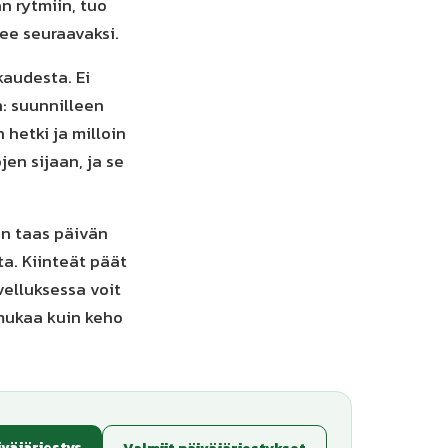
n rytmiin, tuo
lee seuraavaksi.
audesta. Ei
: suunnilleen
 hetki ja milloin
jen sijaan, ja se
n taas päivän
ta. Kiinteät päät
velluksessa voit
 mukaa kuin keho
iväjärjestys
Valmiit päiväjärjestykset