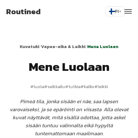
Routined
FI
▾
Kuvatuki
/
Vapaa-aika & Leikki
/
Mene Luolaan
Mene Luolaan
#
luola
#
seikkailu
#
tutkia
#
kallio
#
leikki
Pimeä tila, jonka sisään ei näe, saa lapsen
varovaiseksi, ja se epäröinti on viisasta. Alla olevat
kuvat näyttävät, mitä sisällä odottaa, jotta askel
sisään tuntuu valinnalta eikä hypyltä
tuntemattomaan maailmaan.