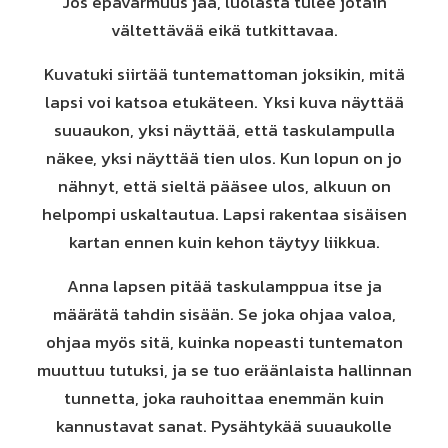
Jos epävarmuus jää, luolasta tulee jotain
vältettävää eikä tutkittavaa.
Kuvatuki siirtää tuntemattoman joksikin, mitä
lapsi voi katsoa etukäteen. Yksi kuva näyttää
suuaukon, yksi näyttää, että taskulampulla
näkee, yksi näyttää tien ulos. Kun lopun on jo
nähnyt, että sieltä pääsee ulos, alkuun on
helpompi uskaltautua. Lapsi rakentaa sisäisen
kartan ennen kuin kehon täytyy liikkua.
Anna lapsen pitää taskulamppua itse ja
määrätä tahdin sisään. Se joka ohjaa valoa,
ohjaa myös sitä, kuinka nopeasti tuntematon
muuttuu tutuksi, ja se tuo eräänlaista hallinnan
tunnetta, joka rauhoittaa enemmän kuin
kannustavat sanat. Pysähtykää suuaukolle