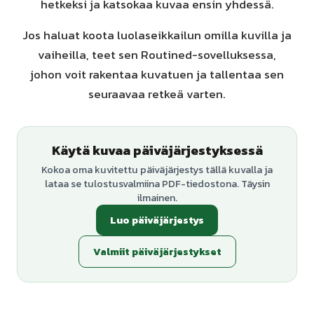
hetkeksi ja katsokaa kuvaa ensin yhdessä.
Jos haluat koota luolaseikkailun omilla kuvilla ja
vaiheilla, teet sen Routined-sovelluksessa,
johon voit rakentaa kuvatuen ja tallentaa sen
seuraavaa retkeä varten.
Käytä kuvaa päiväjärjestyksessä
Kokoa oma kuvitettu päiväjärjestys tällä kuvalla ja
lataa se tulostusvalmiina PDF-tiedostona. Täysin
ilmainen.
Luo päiväjärjestys
Valmiit päiväjärjestykset