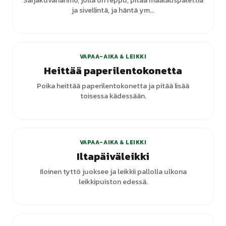
Sarjakuvahahmo, jolla on reppu, pitää maalauspalettia
ja sivellintä, ja häntä ym...
VAPAA-AIKA & LEIKKI
Heittää paperilentokonetta
Poika heittää paperilentokonetta ja pitää lisää
toisessa kädessään.
VAPAA-AIKA & LEIKKI
Iltapäiväleikki
Iloinen tyttö juoksee ja leikkii pallolla ulkona
leikkipuiston edessä.