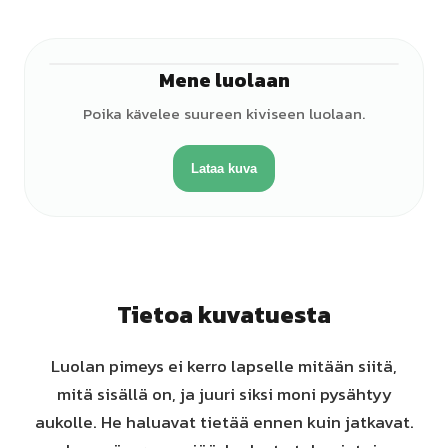
Mene luolaan
♂
Poika kävelee suureen kiviseen luolaan.
Lataa kuva
Tietoa kuvatuesta
Luolan pimeys ei kerro lapselle mitään siitä,
mitä sisällä on, ja juuri siksi moni pysähtyy
aukolle. He haluavat tietää ennen kuin jatkavat.