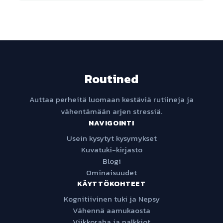
Routined
Auttaa perheitä luomaan kestäviä rutiineja ja
vähentämään arjen stressiä.
NAVIGOINTI
Usein kysytyt kysymykset
Kuvatuki-kirjasto
Blogi
Ominaisuudet
KÄYTTÖKOHTEET
Kognitiivinen tuki ja Nepsy
Vähennä aamukaosta
Viikkoraha ja palkkiot