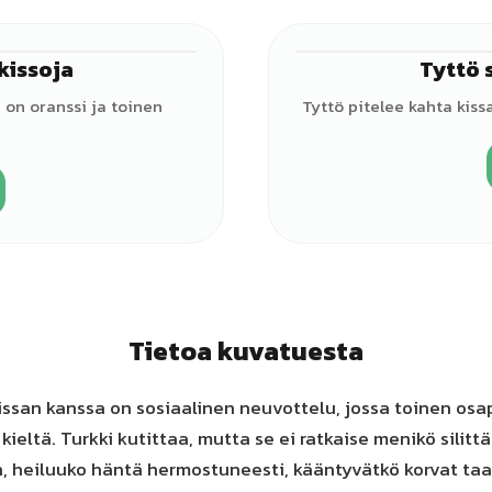
 kissoja
Tyttö s
♂
 on oranssi ja toinen
Tyttö pitelee kahta kiss
Tietoa kuvatuesta
ssan kanssa on sosiaalinen neuvottelu, jossa toinen osap
kieltä. Turkki kutittaa, mutta se ei ratkaise menikö silitt
, heiluuko häntä hermostuneesti, kääntyvätkö korvat taa