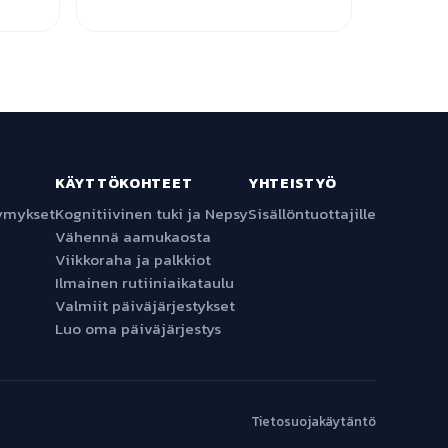
KÄYTTÖKOHTEET
YHTEISTYÖ
symykset
Kognitiivinen tuki ja Nepsy
Sisällöntuottajille
Vähennä aamukaosta
Viikkoraha ja palkkiot
Ilmainen rutiiniaikataulu
Valmiit päiväjärjestykset
Luo oma päiväjärjestys
Tietosuojakäytäntö