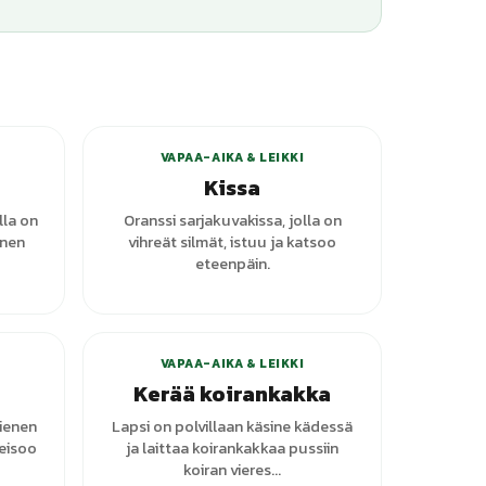
VAPAA-AIKA & LEIKKI
Kissa
lla on
Oranssi sarjakuvakissa, jolla on
inen
vihreät silmät, istuu ja katsoo
eteenpäin.
+
1
varianttia
VAPAA-AIKA & LEIKKI
Kerää koirankakka
ienen
Lapsi on polvillaan käsine kädessä
seisoo
ja laittaa koirankakkaa pussiin
koiran vieres...