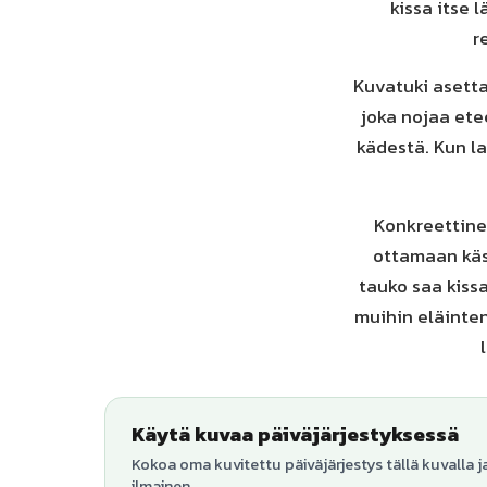
kissa itse 
r
Kuvatuki asettaa
joka nojaa ete
kädestä. Kun l
Konkreettinen
ottamaan käsi
tauko saa kissa
muihin eläinte
Käytä kuvaa päiväjärjestyksessä
Kokoa oma kuvitettu päiväjärjestys tällä kuvalla j
ilmainen.