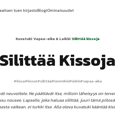
aalisen tuen kirjasto
Blogi
Ominaisuudet
Kuvatuki
/
Vapaa-aika & Leikki
/
Silittää kissoja
Silittää Kissoj
#
kissa
#
kissat
#
silittää
#
lemmikki
#
leikki
#
vapaa-aika
vät neuvottele. Ne päättävät itse, milloin läheisyys on tervet
ssu nousee. Lapselle, joka haluaa silittää, juuri tämä piilos
sta vaikean, ei turkki itse. Alla oleva kuvatuki kääntää kiss