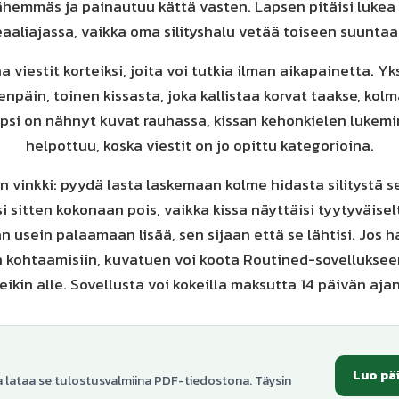
lähemmäs ja painautuu kättä vasten. Lapsen pitäisi lukea
eaaliajassa, vaikka oma silityshalu vetää toiseen suuntaa
 viestit korteiksi, joita voi tutkia ilman aikapainetta. Yk
enpäin, toinen kissasta, joka kallistaa korvat taakse, kol
apsi on nähnyt kuvat rauhassa, kissan kehonkielen lukemi
helpottuu, koska viestit on jo opittu kategorioina.
 vinkki: pyydä lasta laskemaan kolme hidasta silitystä se
 sitten kokonaan pois, vaikka kissa näyttäisi tyytyväisel
n usein palaamaan lisää, sen sijaan että se lähtisi. Jos 
n kohtaamisiin, kuvatuen voi koota Routined-sovelluksee
leikin alle. Sovellusta voi kokeilla maksutta 14 päivän ajan
Luo pä
a lataa se tulostusvalmiina PDF-tiedostona. Täysin