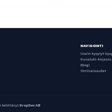
NAVIGOINTI
Usein kysytyt ky
Kuvatuki-kirjasto
Blogi
Ominaisuudet
n kehittänyt
DropDev AB