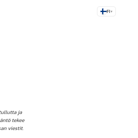
FI
▾
a
ullutta ja
ääntö tekee
an viestit.