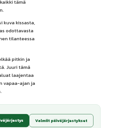
 kaikki tämä
n.
si kuva kissasta,
mas odottavasta
nen tilanteessa
lkää pitkin ja
tä. Juuri tämä
haluat laajentaa
n vapaa-ajan ja
.
iväjärjestys
Valmiit päiväjärjestykset