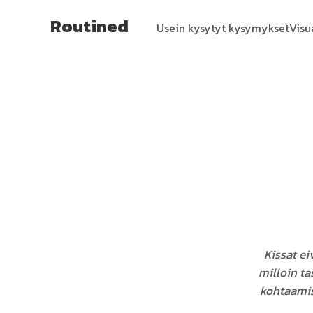
Routined
Usein kysytyt kysymykset
Visu
Kissat ei
milloin ta
kohtaamise