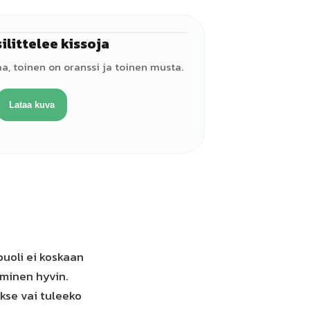
ilittelee kissoja
♀
aa, toinen on oranssi ja toinen musta.
Lataa kuva
uoli ei koskaan
äminen hyvin.
kse vai tuleeko