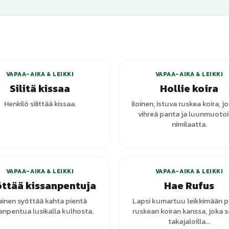
VAPAA-AIKA & LEIKKI
VAPAA-AIKA & LEIKKI
Silitä kissaa
Hollie koira
Henkilö silittää kissaa.
Iloinen, istuva ruskea koira, jo
vihreä panta ja luunmuoto
nimilaatta.
VAPAA-AIKA & LEIKKI
VAPAA-AIKA & LEIKKI
ttää kissanpentuja
Hae Rufus
inen syöttää kahta pientä
Lapsi kumartuu leikkimään p
anpentua lusikalla kulhosta.
ruskean koiran kanssa, joka 
takajaloilla...