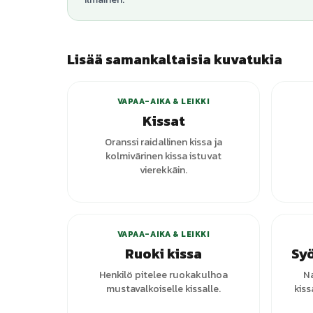
Lisää samankaltaisia kuvatukia
VAPAA-AIKA & LEIKKI
Kissat
Oranssi raidallinen kissa ja
kolmivärinen kissa istuvat
vierekkäin.
VAPAA-AIKA & LEIKKI
Ruoki kissa
Syö
Henkilö pitelee ruokakulhoa
Na
mustavalkoiselle kissalle.
kiss