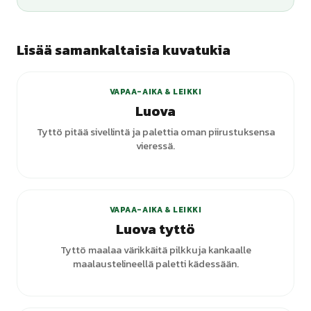
Lisää samankaltaisia kuvatukia
+
3
varianttia
VAPAA-AIKA & LEIKKI
Luova
Tyttö pitää sivellintä ja palettia oman piirustuksensa
vieressä.
+
2
varianttia
VAPAA-AIKA & LEIKKI
Luova tyttö
Tyttö maalaa värikkäitä pilkkuja kankaalle
maalaustelineellä paletti kädessään.
+
2
varianttia