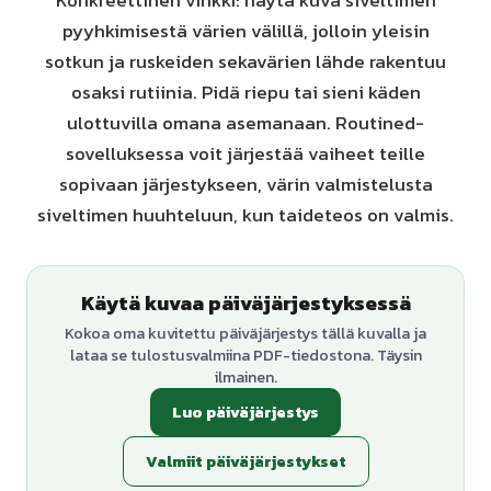
Konkreettinen vinkki: näytä kuva siveltimen
pyyhkimisestä värien välillä, jolloin yleisin
sotkun ja ruskeiden sekavärien lähde rakentuu
osaksi rutiinia. Pidä riepu tai sieni käden
ulottuvilla omana asemanaan. Routined-
sovelluksessa voit järjestää vaiheet teille
sopivaan järjestykseen, värin valmistelusta
siveltimen huuhteluun, kun taideteos on valmis.
Käytä kuvaa päiväjärjestyksessä
Kokoa oma kuvitettu päiväjärjestys tällä kuvalla ja
lataa se tulostusvalmiina PDF-tiedostona. Täysin
ilmainen.
Luo päiväjärjestys
Valmiit päiväjärjestykset