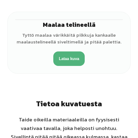
Maalaa telineellä
♀
Tyttö maalaa värikkäitä pilkkuja kankaalle
maalaustelineellä siveltimellä ja pitää palettia.
Lataa kuva
Tietoa kuvatuesta
Taide oikeilla materiaaleilla on fyysisesti
vaativaa tavalla, joka helposti unohtuu.
Sivellintä pitää pitää oikeassa kulmassa, kastaa