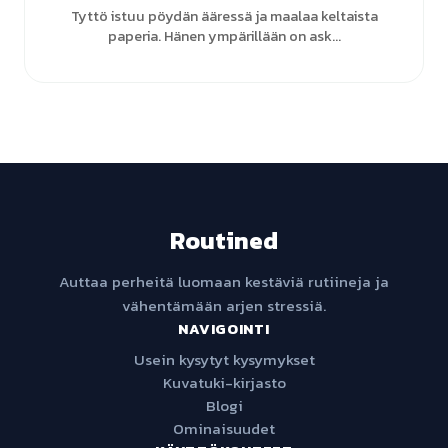
Tyttö istuu pöydän ääressä ja maalaa keltaista
paperia. Hänen ympärillään on ask...
Routined
Auttaa perheitä luomaan kestäviä rutiineja ja
vähentämään arjen stressiä.
NAVIGOINTI
Usein kysytyt kysymykset
Kuvatuki-kirjasto
Blogi
Ominaisuudet