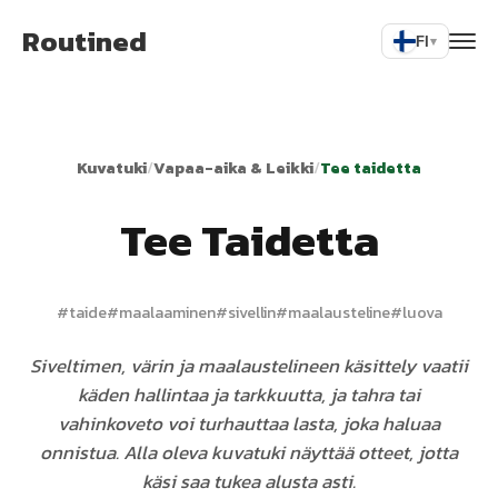
Routined
FI
▾
Kuvatuki
/
Vapaa-aika & Leikki
/
Tee taidetta
Tee Taidetta
#
taide
#
maalaaminen
#
sivellin
#
maalausteline
#
luova
Siveltimen, värin ja maalaustelineen käsittely vaatii
käden hallintaa ja tarkkuutta, ja tahra tai
vahinkoveto voi turhauttaa lasta, joka haluaa
onnistua. Alla oleva kuvatuki näyttää otteet, jotta
käsi saa tukea alusta asti.