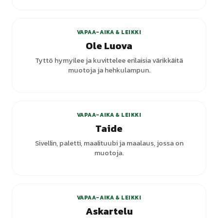
+
3
varianttia
VAPAA-AIKA & LEIKKI
Ole Luova
Tyttö hymyilee ja kuvittelee erilaisia värikkäitä
muotoja ja hehkulampun.
+
2
varianttia
VAPAA-AIKA & LEIKKI
Taide
Sivellin, paletti, maalituubi ja maalaus, jossa on
muotoja.
+
3
varianttia
VAPAA-AIKA & LEIKKI
Askartelu