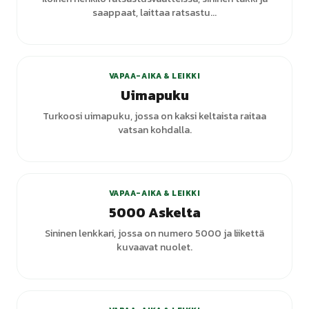
saappaat, laittaa ratsastu...
VAPAA-AIKA & LEIKKI
Uimapuku
Turkoosi uimapuku, jossa on kaksi keltaista raitaa
vatsan kohdalla.
+
3
varianttia
VAPAA-AIKA & LEIKKI
5000 Askelta
Sininen lenkkari, jossa on numero 5000 ja liikettä
kuvaavat nuolet.
+
1
varianttia