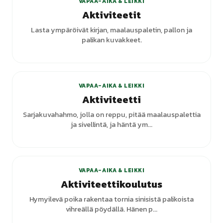
VAPAA-AIKA & LEIKKI
Aktiviteetit
Lasta ympäröivät kirjan, maalauspaletin, pallon ja
palikan kuvakkeet.
+
1
varianttia
VAPAA-AIKA & LEIKKI
Aktiviteetti
Sarjakuvahahmo, jolla on reppu, pitää maalauspalettia
ja sivellintä, ja häntä ym...
VAPAA-AIKA & LEIKKI
Aktiviteettikoulutus
Hymyilevä poika rakentaa tornia sinisistä palikoista
vihreällä pöydällä. Hänen p...