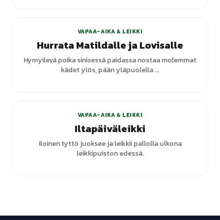
+
1
varianttia
VAPAA-AIKA & LEIKKI
Hurrata Matildalle ja Lovisalle
Hymyilevä poika sinisessä paidassa nostaa molemmat
kädet ylös, pään yläpuolella ...
VAPAA-AIKA & LEIKKI
Iltapäiväleikki
Iloinen tyttö juoksee ja leikkii pallolla ulkona
leikkipuiston edessä.