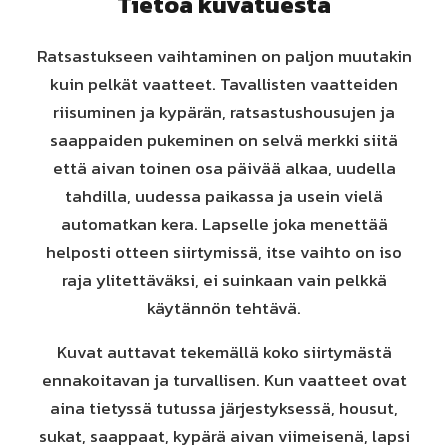
Tietoa kuvatuesta
Ratsastukseen vaihtaminen on paljon muutakin
kuin pelkät vaatteet. Tavallisten vaatteiden
riisuminen ja kypärän, ratsastushousujen ja
saappaiden pukeminen on selvä merkki siitä
että aivan toinen osa päivää alkaa, uudella
tahdilla, uudessa paikassa ja usein vielä
automatkan kera. Lapselle joka menettää
helposti otteen siirtymissä, itse vaihto on iso
raja ylitettäväksi, ei suinkaan vain pelkkä
käytännön tehtävä.
Kuvat auttavat tekemällä koko siirtymästä
ennakoitavan ja turvallisen. Kun vaatteet ovat
aina tietyssä tutussa järjestyksessä, housut,
sukat, saappaat, kypärä aivan viimeisenä, lapsi