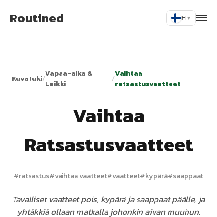
Routined
FI
▾
Vapaa-aika &
Vaihtaa
Kuvatuki
/
/
Leikki
ratsastusvaatteet
Vaihtaa
Ratsastusvaatteet
#
ratsastus
#
vaihtaa vaatteet
#
vaatteet
#
kypärä
#
saappaat
Tavalliset vaatteet pois, kypärä ja saappaat päälle, ja
yhtäkkiä ollaan matkalla johonkin aivan muuhun.