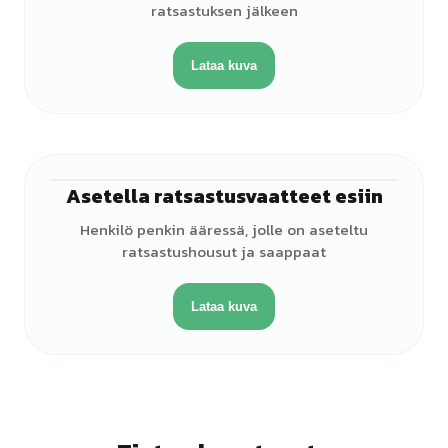
ratsastuksen jälkeen
Lataa kuva
Asetella ratsastusvaatteet esiin
♀
Henkilö penkin ääressä, jolle on aseteltu
ratsastushousut ja saappaat
Lataa kuva