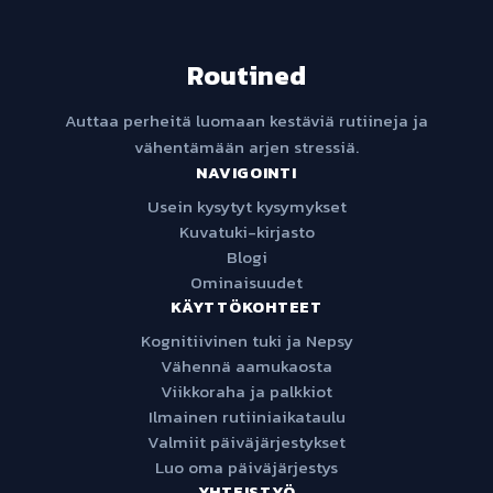
Routined
Auttaa perheitä luomaan kestäviä rutiineja ja
vähentämään arjen stressiä.
NAVIGOINTI
Usein kysytyt kysymykset
Kuvatuki-kirjasto
Blogi
Ominaisuudet
KÄYTTÖKOHTEET
Kognitiivinen tuki ja Nepsy
Vähennä aamukaosta
Viikkoraha ja palkkiot
Ilmainen rutiiniaikataulu
Valmiit päiväjärjestykset
Luo oma päiväjärjestys
YHTEISTYÖ