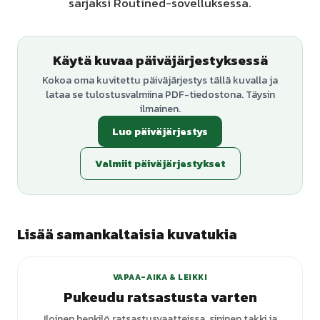
sarjaksi Routined-sovelluksessa.
Käytä kuvaa päiväjärjestyksessä
Kokoa oma kuvitettu päiväjärjestys tällä kuvalla ja
lataa se tulostusvalmiina PDF-tiedostona. Täysin
ilmainen.
Luo päiväjärjestys
Valmiit päiväjärjestykset
Lisää samankaltaisia kuvatukia
VAPAA-AIKA & LEIKKI
Pukeudu ratsastusta varten
Iloinen henkilö ratsastusvaatteissa, sininen takki ja