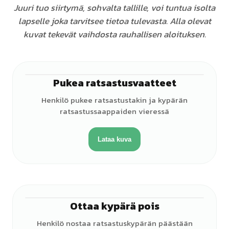
Juuri tuo siirtymä, sohvalta tallille, voi tuntua isolta
lapselle joka tarvitsee tietoa tulevasta. Alla olevat
kuvat tekevät vaihdosta rauhallisen aloituksen.
Pukea ratsastusvaatteet
♀
Henkilö pukee ratsastustakin ja kypärän
ratsastussaappaiden vieressä
Lataa kuva
Ottaa kypärä pois
♀
Henkilö nostaa ratsastuskypärän päästään