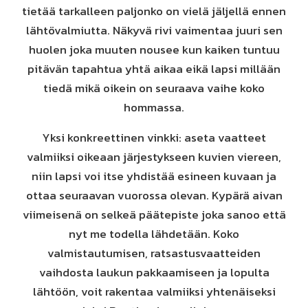
tietää tarkalleen paljonko on vielä jäljellä ennen
lähtövalmiutta. Näkyvä rivi vaimentaa juuri sen
huolen joka muuten nousee kun kaiken tuntuu
pitävän tapahtua yhtä aikaa eikä lapsi millään
tiedä mikä oikein on seuraava vaihe koko
hommassa.
Yksi konkreettinen vinkki: aseta vaatteet
valmiiksi oikeaan järjestykseen kuvien viereen,
niin lapsi voi itse yhdistää esineen kuvaan ja
ottaa seuraavan vuorossa olevan. Kypärä aivan
viimeisenä on selkeä päätepiste joka sanoo että
nyt me todella lähdetään. Koko
valmistautumisen, ratsastusvaatteiden
vaihdosta laukun pakkaamiseen ja lopulta
lähtöön, voit rakentaa valmiiksi yhtenäiseksi