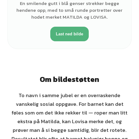
En smilende gutt i blå genser strekker begge
hendene opp, med to små runde portretter over
hodet merket MATILDA og LOVISA.
Last ned bilde
Om bildestøtten
To navn i samme jubel er en overraskende
vanskelig sosial oppgave. For barnet kan det
føles som om det ikke rekker til — roper man litt
ekstra på Matilda, kan Lovisa merke det, og
prøver man å si begge samtidig, blir det rotete.
Resultatet blir ofte at barnet halvgjør begge og