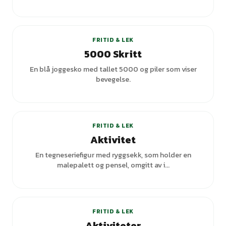
+
3
varianter
FRITID & LEK
5000 Skritt
En blå joggesko med tallet 5000 og piler som viser
bevegelse.
+
1
varianter
FRITID & LEK
Aktivitet
En tegneseriefigur med ryggsekk, som holder en
malepalett og pensel, omgitt av i...
+
1
varianter
FRITID & LEK
Aktiviteter