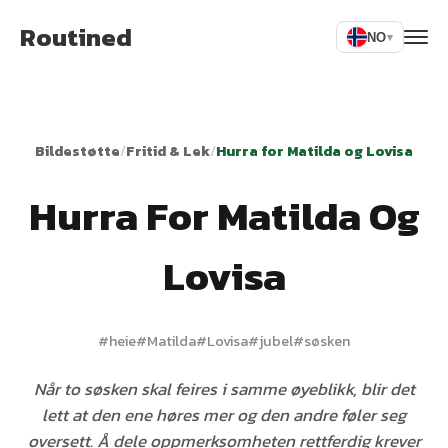
Routined
NO
▾
Bildestøtte
/
Fritid & Lek
/
Hurra for Matilda og Lovisa
Hurra For Matilda Og
Lovisa
#
heie
#
Matilda
#
Lovisa
#
jubel
#
søsken
Når to søsken skal feires i samme øyeblikk, blir det
lett at den ene høres mer og den andre føler seg
oversett. Å dele oppmerksomheten rettferdig krever