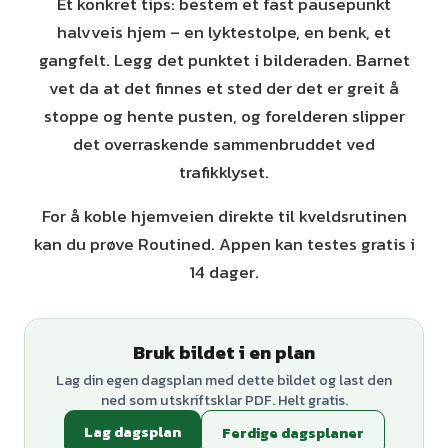
Et konkret tips: bestem et fast pause­punkt
halvveis hjem – en lyktestolpe, en benk, et
gangfelt. Legg det punktet i bilderaden. Barnet
vet da at det finnes et sted der det er greit å
stoppe og hente pusten, og forelderen slipper
det overraskende sammenbruddet ved
trafikklyset.
For å koble hjemveien direkte til kveldsrutinen
kan du prøve Routined. Appen kan testes gratis i
14 dager.
Bruk bildet i en plan
Lag din egen dagsplan med dette bildet og last den
ned som utskriftsklar PDF. Helt gratis.
Lag dagsplan
Ferdige dagsplaner