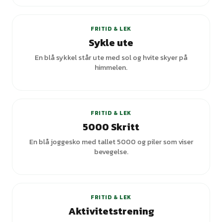
+
2
varianter
FRITID & LEK
Sykle ute
En blå sykkel står ute med sol og hvite skyer på
himmelen.
+
3
varianter
FRITID & LEK
5000 Skritt
En blå joggesko med tallet 5000 og piler som viser
bevegelse.
FRITID & LEK
Aktivitetstrening