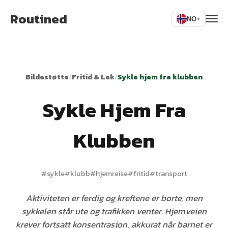
Routined
NO
▾
Bildestøtte
/
Fritid & Lek
/
Sykle hjem fra klubben
Sykle Hjem Fra
Klubben
#
sykle
#
klubb
#
hjemreise
#
fritid
#
transport
Aktiviteten er ferdig og kreftene er borte, men
sykkelen står ute og trafikken venter. Hjemveien
krever fortsatt konsentrasjon, akkurat når barnet er