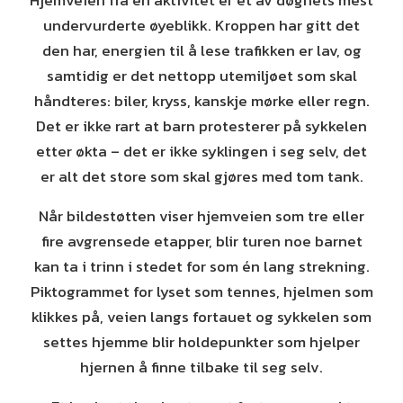
Hjemveien fra en aktivitet er et av døgnets mest
undervurderte øyeblikk. Kroppen har gitt det
den har, energien til å lese trafikken er lav, og
samtidig er det nettopp utemiljøet som skal
håndteres: biler, kryss, kanskje mørke eller regn.
Det er ikke rart at barn protesterer på sykkelen
etter økta – det er ikke syklingen i seg selv, det
er alt det store som skal gjøres med tom tank.
Når bildestøtten viser hjemveien som tre eller
fire avgrensede etapper, blir turen noe barnet
kan ta i trinn i stedet for som én lang strekning.
Piktogrammet for lyset som tennes, hjelmen som
klikkes på, veien langs fortauet og sykkelen som
settes hjemme blir holdepunkter som hjelper
hjernen å finne tilbake til seg selv.