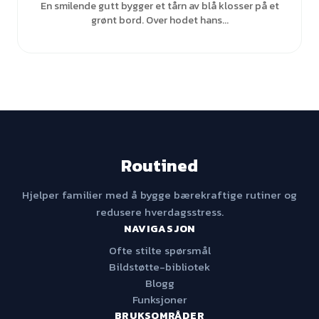
En smilende gutt bygger et tårn av blå klosser på et
grønt bord. Over hodet hans...
Routined
Hjelper familier med å bygge bærekraftige rutiner og
redusere hverdagsstress.
NAVIGASJON
Ofte stilte spørsmål
Bildstøtte-bibliotek
Blogg
Funksjoner
BRUKSOMRÅDER