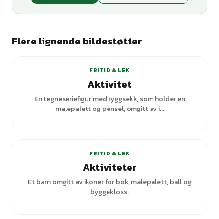
Flere lignende bildestøtter
+
1
varianter
FRITID & LEK
Aktivitet
En tegneseriefigur med ryggsekk, som holder en
malepalett og pensel, omgitt av i...
+
1
varianter
FRITID & LEK
Aktiviteter
Et barn omgitt av ikoner for bok, malepalett, ball og
byggekloss.
+
3
varianter