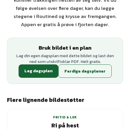
kommer tråkkingen nesten av seg selv. Vil du
følge øvelsen over flere dager, kan du legge
stegene i Routined og krysse av fremgangen.
Appen er gratis å prøve i fjorten dager.
Bruk bildet i en plan
Lag din egen dagsplan med dette bildet og last den
ned som utskriftsklar PDF. Helt gratis.
Lag dagsplan
Ferdige dagsplaner
Flere lignende bildestøtter
+
3
varianter
FRITID & LEK
Ri på hest