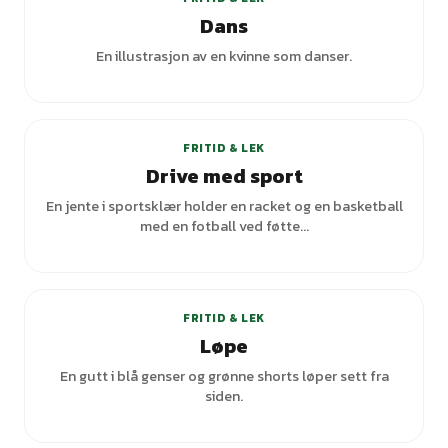
Dans
En illustrasjon av en kvinne som danser.
FRITID & LEK
Drive med sport
En jente i sportsklær holder en racket og en basketball
med en fotball ved føtte...
+
2
varianter
FRITID & LEK
Løpe
En gutt i blå genser og grønne shorts løper sett fra
siden.