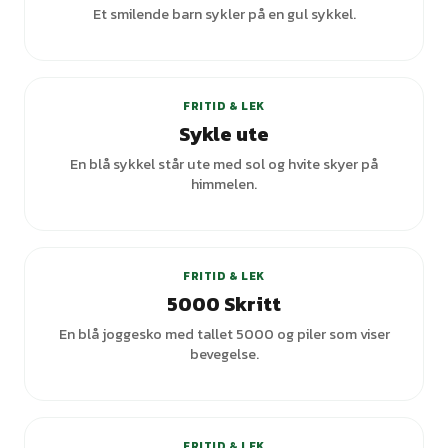
Et smilende barn sykler på en gul sykkel.
+
2
varianter
FRITID & LEK
Sykle ute
En blå sykkel står ute med sol og hvite skyer på
himmelen.
+
3
varianter
FRITID & LEK
5000 Skritt
En blå joggesko med tallet 5000 og piler som viser
bevegelse.
+
5
varianter
FRITID & LEK