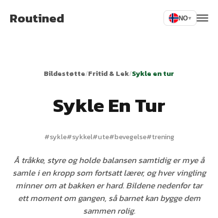
Routined
NO
▾
Bildestøtte
/
Fritid & Lek
/
Sykle en tur
Sykle En Tur
#
sykle
#
sykkel
#
ute
#
bevegelse
#
trening
Å tråkke, styre og holde balansen samtidig er mye å
samle i en kropp som fortsatt lærer, og hver vingling
minner om at bakken er hard. Bildene nedenfor tar
ett moment om gangen, så barnet kan bygge dem
sammen rolig.