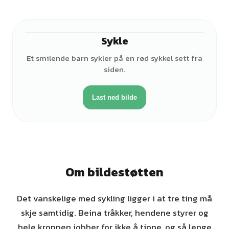
Sykle
♀
Et smilende barn sykler på en rød sykkel sett fra
siden.
Last ned bilde
Om bildestøtten
Det vanskelige med sykling ligger i at tre ting må
skje samtidig. Beina tråkker, hendene styrer og
hele kroppen jobber for ikke å tippe, og så lenge