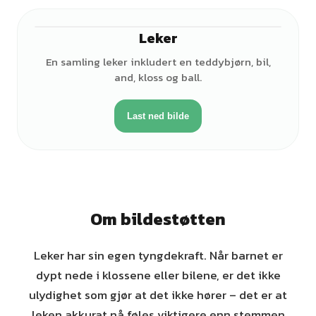
Leker
En samling leker inkludert en teddybjørn, bil,
and, kloss og ball.
Last ned bilde
Om bildestøtten
Leker har sin egen tyngdekraft. Når barnet er
dypt nede i klossene eller bilene, er det ikke
ulydighet som gjør at det ikke hører – det er at
leken akkurat nå føles viktigere enn stemmen