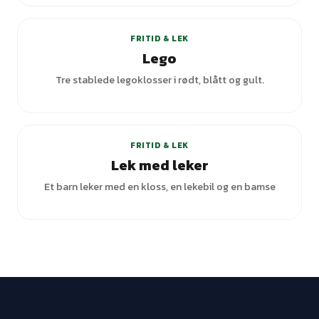
FRITID & LEK
Lego
Tre stablede legoklosser i rødt, blått og gult.
+
2
varianter
FRITID & LEK
Lek med leker
Et barn leker med en kloss, en lekebil og en bamse