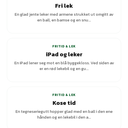
Fri lek
En glad jente leker med armene strukket ut omgitt av
en ball, en bamse og en snu...
FRITID & LEK
iPad og leker
En iPad lener seg mot en blå byggekloss. Ved siden av
er en rød lekebil og en gu...
FRITID & LEK
Kose tid
En tegneseriegutt hopper glad med en ball i den ene
hånden og en lekebil i den a...