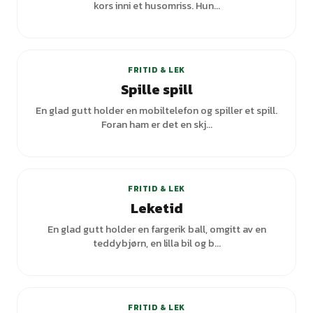
kors inni et husomriss. Hun...
FRITID & LEK
Spille spill
En glad gutt holder en mobiltelefon og spiller et spill.
Foran ham er det en skj...
+
1
varianter
FRITID & LEK
Leketid
En glad gutt holder en fargerik ball, omgitt av en
teddybjørn, en lilla bil og b...
+
1
varianter
FRITID & LEK