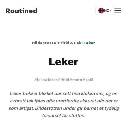
Routined
NO
▾
Bildestøtte
/
Fritid & Lek
/
Leker
Leker
#
leke
#
leker
#
fritid
#
moro
#
spill
Leker trekker blikket uansett hva klokka sier, og en
avbrutt lek føles ofte urettferdig akkurat når det er
som artigst. Bildestøtten under gir barnet et tydelig
forvarsel før slutten.