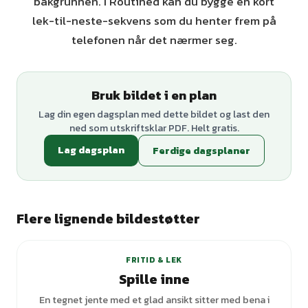
bakgrunnen. I Routined kan du bygge en kort
lek-til-neste-sekvens som du henter frem på
telefonen når det nærmer seg.
Bruk bildet i en plan
Lag din egen dagsplan med dette bildet og last den
ned som utskriftsklar PDF. Helt gratis.
Lag dagsplan
Ferdige dagsplaner
Flere lignende bildestøtter
+
2
varianter
FRITID & LEK
Spille inne
En tegnet jente med et glad ansikt sitter med bena i