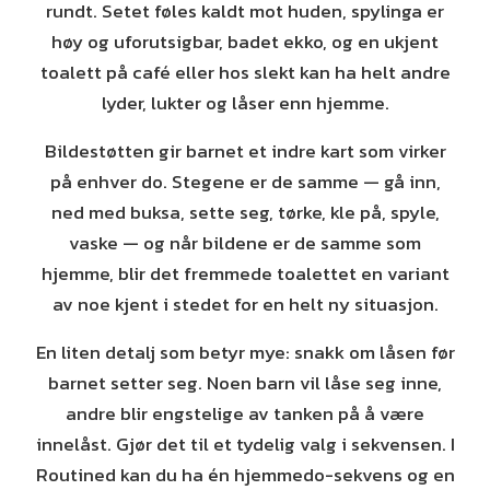
rundt. Setet føles kaldt mot huden, spylinga er
høy og uforutsigbar, badet ekko, og en ukjent
toalett på café eller hos slekt kan ha helt andre
lyder, lukter og låser enn hjemme.
Bildestøtten gir barnet et indre kart som virker
på enhver do. Stegene er de samme — gå inn,
ned med buksa, sette seg, tørke, kle på, spyle,
vaske — og når bildene er de samme som
hjemme, blir det fremmede toalettet en variant
av noe kjent i stedet for en helt ny situasjon.
En liten detalj som betyr mye: snakk om låsen før
barnet setter seg. Noen barn vil låse seg inne,
andre blir engstelige av tanken på å være
innelåst. Gjør det til et tydelig valg i sekvensen. I
Routined kan du ha én hjemmedo-sekvens og en