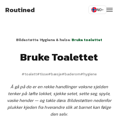
Routined
NO
▾
Bildestøtte
/
Hygiene & helse
/
Bruke toalettet
Bruke Toalettet
#
toalett
#
tisse
#
bæsje
#
baderom
#
hygiene
Å gå på do er en rekke handlinger voksne sjelden
tenker på: løfte lokket, sjekke setet, sette seg, spyle,
vaske hender — og takle døra. Bildestøtten nedenfor
plukker kjeden fra hverandre slik at barnet kan følge
den selv.