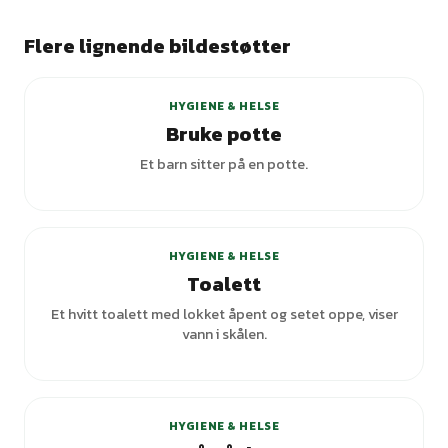
Flere lignende bildestøtter
+
1
varianter
HYGIENE & HELSE
Bruke potte
Et barn sitter på en potte.
+
6
varianter
HYGIENE & HELSE
Toalett
Et hvitt toalett med lokket åpent og setet oppe, viser
vann i skålen.
+
6
varianter
HYGIENE & HELSE