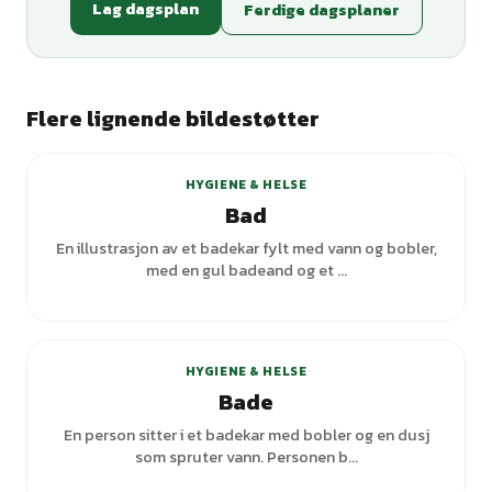
Lag dagsplan
Ferdige dagsplaner
Flere lignende bildestøtter
+
3
varianter
HYGIENE & HELSE
Bad
En illustrasjon av et badekar fylt med vann og bobler,
med en gul badeand og et ...
+
3
varianter
HYGIENE & HELSE
Bade
En person sitter i et badekar med bobler og en dusj
som spruter vann. Personen b...