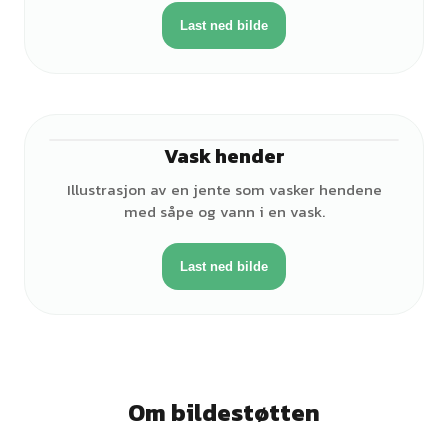
Last ned bilde
Vask hender
♀
Illustrasjon av en jente som vasker hendene
med såpe og vann i en vask.
Last ned bilde
Om bildestøtten