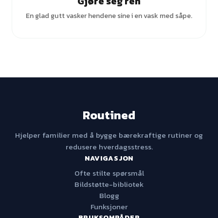
Gjøre seg ren
En glad gutt vasker hendene sine i en vask med såpe.
Routined
Hjelper familier med å bygge bærekraftige rutiner og
redusere hverdagsstress.
NAVIGASJON
Ofte stilte spørsmål
Bildstøtte-bibliotek
Blogg
Funksjoner
BRUKSOMRÅDER