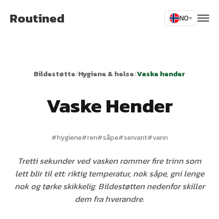
Routined
NO
▾
Bildestøtte
/
Hygiene & helse
/
Vaske hender
Vaske Hender
#
hygiene
#
ren
#
såpe
#
servant
#
vann
Tretti sekunder ved vasken rommer fire trinn som
lett blir til ett: riktig temperatur, nok såpe, gni lenge
nok og tørke skikkelig. Bildestøtten nedenfor skiller
dem fra hverandre.