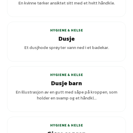
En kvinne tørker ansiktet sitt med et hvitt håndkle.
+
8
varianter
HYGIENE & HELSE
Dusje
Et dusjhode sprøyter vann ned i et badekar.
HYGIENE & HELSE
Dusje barn
En illustrasjon av en gutt med såpe på kroppen, som
holder en svamp og et håndkl...
+
1
varianter
HYGIENE & HELSE