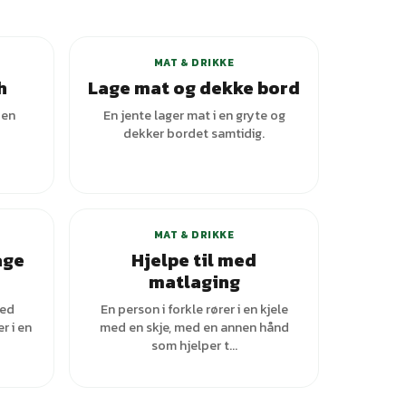
+
2
varianter
MAT & DRIKKE
h
Lage mat og dekke bord
 en
En jente lager mat i en gryte og
dekker bordet samtidig.
ianter
MAT & DRIKKE
age
Hjelpe til med
matlaging
med
En person i forkle rører i en kjele
 i en
med en skje, med en annen hånd
som hjelper t...