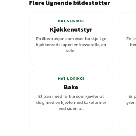
Flere lignende bildestøtter
MAT & DRIKKE
Kjøkkenutstyr
En illustrasjon som viser forskjellige
En j
kjøkkenredskaper: en kasserolle, en
ben
talle...
MAT & DRIKKE
Bake
Et barn med forkle som kjevler ut
En 
deig med en kjevle, med kakeformer
grønn
ved siden a...