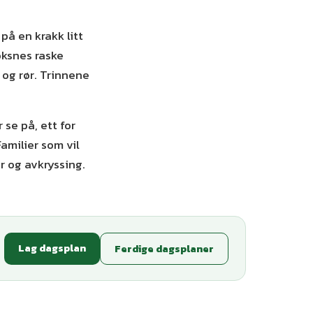
på en krakk litt
oksnes raske
 og rør. Trinnene
 se på, ett for
Familier som vil
r og avkryssing.
Lag dagsplan
Ferdige dagsplaner