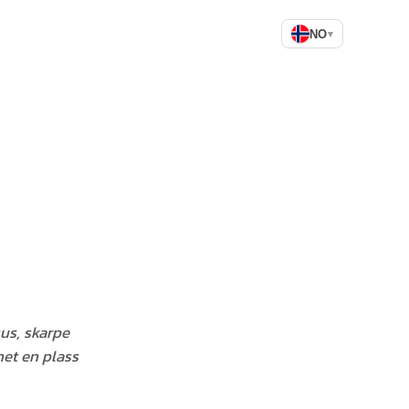
NO
▾
us, skarpe
net en plass