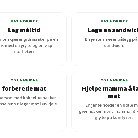
+
2
varianter
MAT & DRIKKE
MAT & DRIKKE
Lag måltid
Lage en sandwic
ente skjærer grønnsaker på en
En jente smører pålegg på
k med en gryte og en visp i
sandwich.
nærheten.
+
2
var
MAT & DRIKKE
MAT & DRIKKE
forberede mat
Hjelpe mamma å l
mat
person med kokkelue hakker
saker og lager mat i en kjele.
En jente holder en bolle 
grønnsaker mens mamma rører
gryte på komfyren.