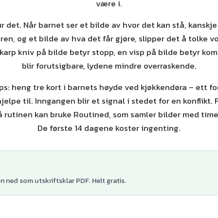
være i.
r det. Når barnet ser et bilde av hvor det kan stå, kanskje 
en, og et bilde av hva det får gjøre, slipper det å tolke v
karp kniv på bilde betyr stopp, en visp på bilde betyr kom
blir forutsigbare, lydene mindre overraskende.
ips: heng tre kort i barnets høyde ved kjøkkendøra – ett for
hjelpe til. Inngangen blir et signal i stedet for en konflikt. 
 rutinen kan bruke Routined, som samler bilder med time
De første 14 dagene koster ingenting.
 ned som utskriftsklar PDF. Helt gratis.