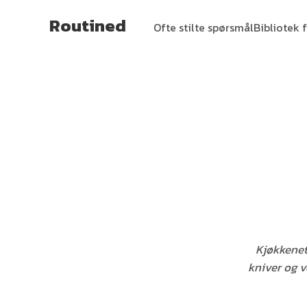
Routined
Ofte stilte spørsmål
Bibliotek f
Kjøkkenet
kniver og v