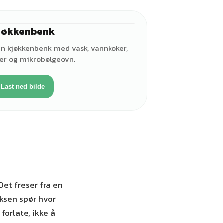
jøkkenbenk
en kjøkkenbenk med vask, vannkoker,
ter og mikrobølgeovn.
Last ned bilde
et freser fra en
ksen spør hvor
 forlate, ikke å