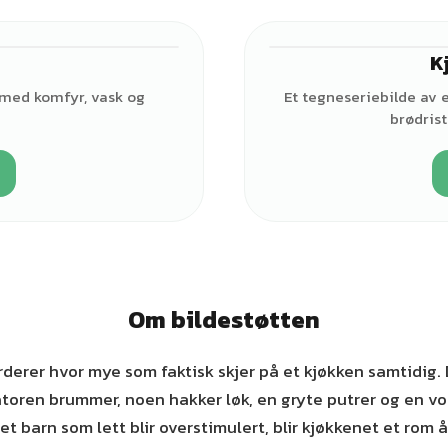
K
 med komfyr, vask og
Et tegneseriebilde av 
brødris
Om bildestøtten
erer hvor mye som faktisk skjer på et kjøkken samtidig. D
atoren brummer, noen hakker løk, en gryte putrer og en vo
et barn som lett blir overstimulert, blir kjøkkenet et rom å