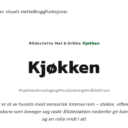
or visuell støtte
Blogg
Funksjoner
Bildestøtte
/
Mat & Drikke
/
Kjøkken
Kjøkken
#
kjøkken
#
matlaging
#
husholdning
#
måltid
#
rom
 er et av husets mest sensorisk intense rom – stekos, viftes
oksne som beveger seg raskt. Bildestøtten nedenfor gir bar
og en rolle midt i alt.