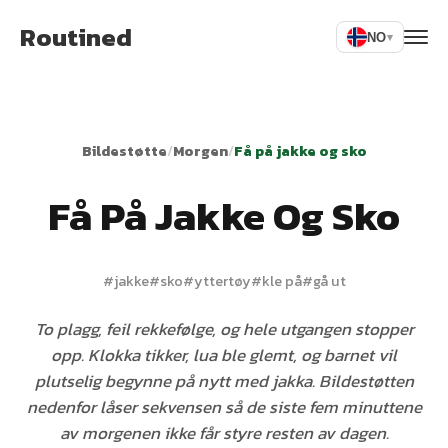
Routined
NO
▾
Bildestøtte
/
Morgen
/
Få på jakke og sko
Få På Jakke Og Sko
#
jakke
#
sko
#
yttertøy
#
kle på
#
gå ut
To plagg, feil rekkefølge, og hele utgangen stopper
opp. Klokka tikker, lua ble glemt, og barnet vil
plutselig begynne på nytt med jakka. Bildestøtten
nedenfor låser sekvensen så de siste fem minuttene
av morgenen ikke får styre resten av dagen.