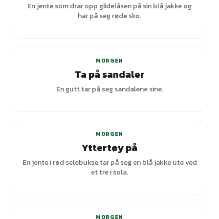
En jente som drar opp glidelåsen på sin blå jakke og
har på seg røde sko.
MORGEN
Ta på sandaler
En gutt tar på seg sandalene sine.
+
1
varianter
MORGEN
Yttertøy på
En jente i rød selebukse tar på seg en blå jakke ute ved
et tre i sola.
MORGEN