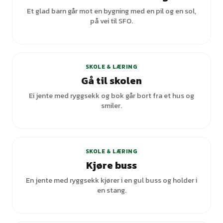
Et glad barn går mot en bygning med en pil og en sol,
på vei til SFO.
+
6
varianter
SKOLE & LÆRING
Gå til skolen
Ei jente med ryggsekk og bok går bort fra et hus og
smiler.
+
4
varianter
SKOLE & LÆRING
Kjøre buss
En jente med ryggsekk kjører i en gul buss og holder i
en stang.