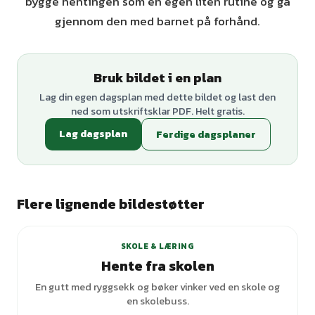
bygge hentingen som en egen liten rutine og gå
gjennom den med barnet på forhånd.
Bruk bildet i en plan
Lag din egen dagsplan med dette bildet og last den
ned som utskriftsklar PDF. Helt gratis.
Lag dagsplan
Ferdige dagsplaner
Flere lignende bildestøtter
+
1
varianter
SKOLE & LÆRING
Hente fra skolen
En gutt med ryggsekk og bøker vinker ved en skole og
en skolebuss.