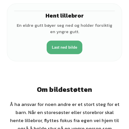
Hent lillebror
♂
En eldre gutt bøyer seg ned og holder forsiktig
en yngre gutt.
Last ned bilde
Om bildestøtten
Å ha ansvar for noen andre er et stort steg for et
barn. Når en storesøster eller storebror skal
hente lillebror, flyttes fokus fra egen vei hjem til
også å holde styr på en yngre person som