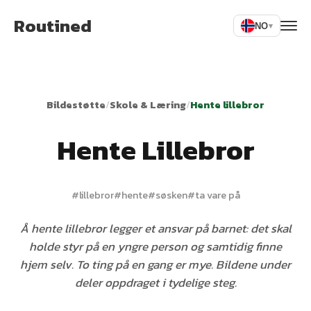
Routined
NO
▾
Bildestøtte
/
Skole & Læring
/
Hente lillebror
Hente Lillebror
#
lillebror
#
hente
#
søsken
#
ta vare på
Å hente lillebror legger et ansvar på barnet: det skal
holde styr på en yngre person og samtidig finne
hjem selv. To ting på en gang er mye. Bildene under
deler oppdraget i tydelige steg.