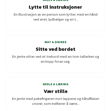
SKOLE & LÆRING
Lytte til instruksjoner
En illustrasjon av en person som lytter, med en hånd
ved øret, lydbølger og en t...
+
1
varianter
MAT & DRIKKE
Sitte ved bordet
En jente sitter ved et trebord med en tom tallerken og
en kopp foran seg.
SKOLE & LÆRING
Vær stille
En jente med pekefingeren mot leppene og håndflaten
utover, som indikerer å være...