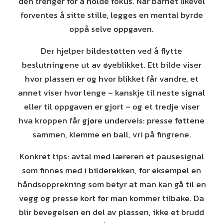
den trenger for å holde fokus. Når barnet likevel
forventes å sitte stille, legges en mental byrde
oppå selve oppgaven.
Der hjelper bildestøtten ved å flytte
beslutningene ut av øyeblikket. Ett bilde viser
hvor plassen er og hvor blikket får vandre, et
annet viser hvor lenge – kanskje til neste signal
eller til oppgaven er gjort – og et tredje viser
hva kroppen får gjøre underveis: presse føttene
sammen, klemme en ball, vri på fingrene.
Konkret tips: avtal med læreren et pausesignal
som finnes med i bilderekken, for eksempel en
håndsopprekning som betyr at man kan gå til en
vegg og presse kort før man kommer tilbake. Da
blir bevegelsen en del av plassen, ikke et brudd