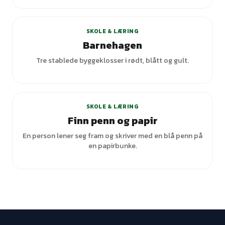
+
3
varianter
SKOLE & LÆRING
Barnehagen
Tre stablede byggeklosser i rødt, blått og gult.
+
1
varianter
SKOLE & LÆRING
Finn penn og papir
En person lener seg fram og skriver med en blå penn på
en papirbunke.