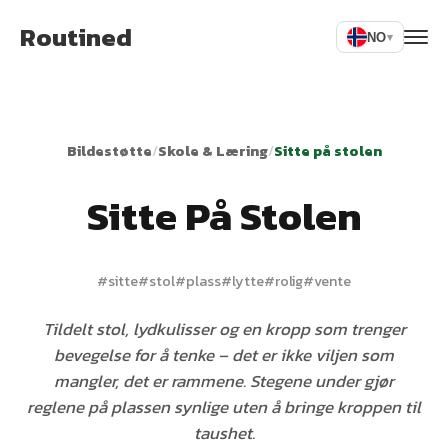
Routined
NO
▾
Bildestøtte
/
Skole & Læring
/
Sitte på stolen
Sitte På Stolen
#
sitte
#
stol
#
plass
#
lytte
#
rolig
#
vente
Tildelt stol, lydkulisser og en kropp som trenger
bevegelse for å tenke – det er ikke viljen som
mangler, det er rammene. Stegene under gjør
reglene på plassen synlige uten å bringe kroppen til
taushet.