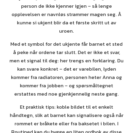
person de ikke kjenner igjen – så lenge
opplevelsen er navnløs strammer magen seg. Å
kunne si ukjent blir da et første skritt ut av
uroen.
Med et symbol for det ukjente får barnet et sted
å peke når ordene tar slutt. Det er ikke et svar,
men et signal til deg: her trengs en forklaring. Du
kan svare konkret – det er varebilen, lyden
kommer fra radiatoren, personen heter Anna og
kommer fra jobben – og spørsmåltegnet
erstattes med noe gjenkjennelig neste gang.
Et praktisk tips: koble bildet til et enkelt
håndtegn, slik at barnet kan signalisere også når
rommet er bråkete eller fra baksetet i bilen. I
Routined kan du bygge en liten ordbok av disse