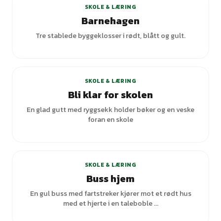
SKOLE & LÆRING
Barnehagen
Tre stablede byggeklosser i rødt, blått og gult.
SKOLE & LÆRING
Bli klar for skolen
En glad gutt med ryggsekk holder bøker og en veske
foran en skole
+
2
varianter
SKOLE & LÆRING
Buss hjem
En gul buss med fartstreker kjører mot et rødt hus
med et hjerte i en taleboble ...