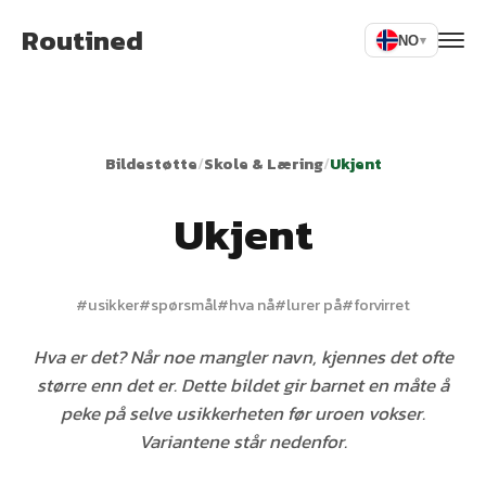
Routined
NO
▾
Bildestøtte
/
Skole & Læring
/
Ukjent
Ukjent
#
usikker
#
spørsmål
#
hva nå
#
lurer på
#
forvirret
Hva er det? Når noe mangler navn, kjennes det ofte
større enn det er. Dette bildet gir barnet en måte å
peke på selve usikkerheten før uroen vokser.
Variantene står nedenfor.