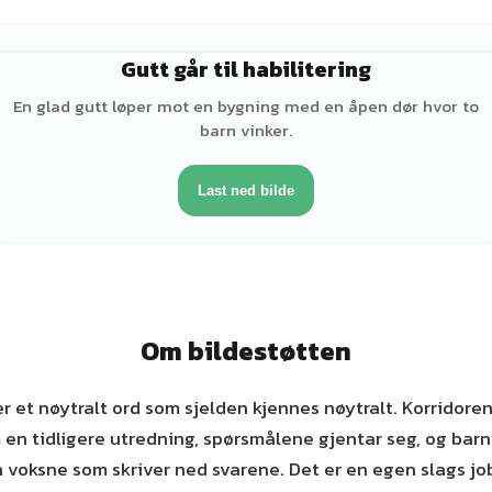
Gutt går til habilitering
♂
En glad gutt løper mot en bygning med en åpen dør hvor to
barn vinker.
Last ned bilde
Om bildestøtten
er et nøytralt ord som sjelden kjennes nøytralt. Korridoren 
n tidligere utredning, spørsmålene gjentar seg, og barn
n voksne som skriver ned svarene. Det er en egen slags jo