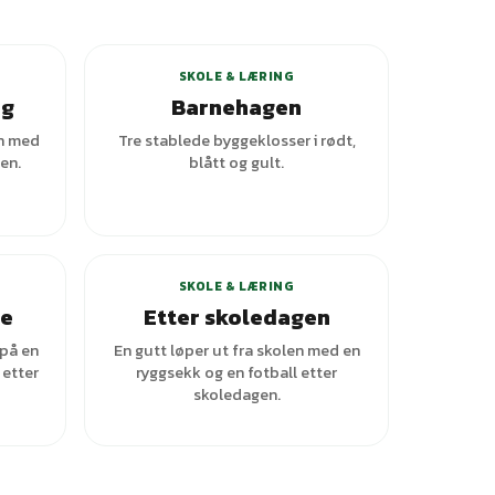
+
3
varianter
SKOLE & LÆRING
ng
Barnehagen
n med
Tre stablede byggeklosser i rødt,
en.
blått og gult.
SKOLE & LÆRING
ne
Etter skoledagen
 på en
En gutt løper ut fra skolen med en
 etter
ryggsekk og en fotball etter
skoledagen.