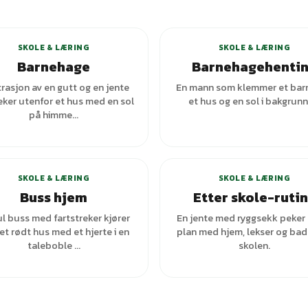
SKOLE & LÆRING
SKOLE & LÆRING
Barnehage
Barnehagehenti
trasjon av en gutt og en jente
En mann som klemmer et bar
eker utenfor et hus med en sol
et hus og en sol i bakgrunn
på himme...
+
2
varianter
SKOLE & LÆRING
SKOLE & LÆRING
Buss hjem
Etter skole-ruti
l buss med fartstreker kjører
En jente med ryggsekk peker
et rødt hus med et hjerte i en
plan med hjem, lekser og bad
taleboble ...
skolen.