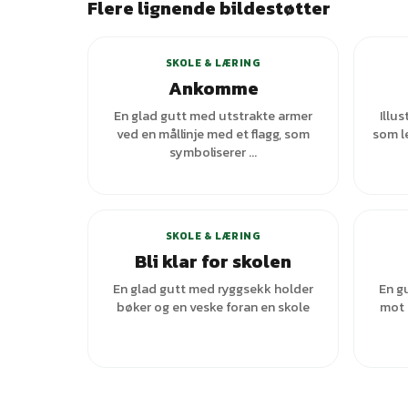
Flere lignende bildestøtter
SKOLE & LÆRING
Ankomme
En glad gutt med utstrakte armer
Illus
ved en mållinje med et flagg, som
som l
symboliserer ...
SKOLE & LÆRING
Bli klar for skolen
En glad gutt med ryggsekk holder
En gu
bøker og en veske foran en skole
mot 