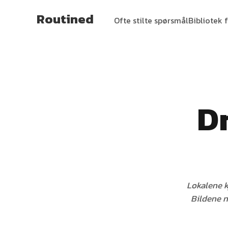
Routined
Ofte stilte spørsmål
Bibliotek f
Dr
Lokalene k
Bildene n