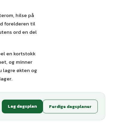
terom, hilse på
d forelderen til
eutens ord en del
el en kortstokk
net, og minner
u lagre økten og
dager.
Lag dagsplan
Ferdige dagsplaner