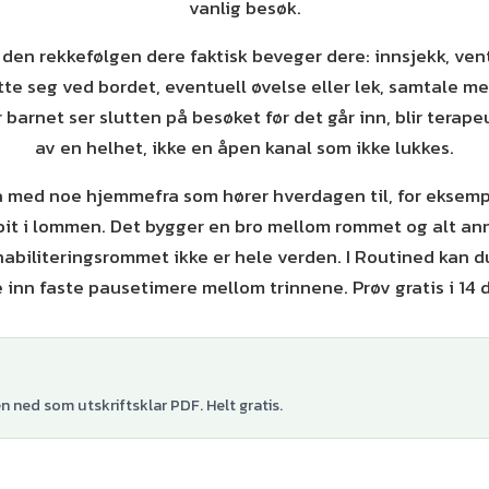
vanlig besøk.
 den rekkefølgen dere faktisk beveger dere: innsjekk, ven
te seg ved bordet, eventuell øvelse eller lek, samtale me
r barnet ser slutten på besøket før det går inn, blir terap
av en helhet, ikke en åpen kanal som ikke lukkes.
ta med noe hjemmefra som hører hverdagen til, for eksemp
fbit i lommen. Det bygger en bro mellom rommet og alt an
abiliteringsrommet ikke er hele verden. I Routined kan d
 inn faste pausetimere mellom trinnene. Prøv gratis i 14 
 ned som utskriftsklar PDF. Helt gratis.