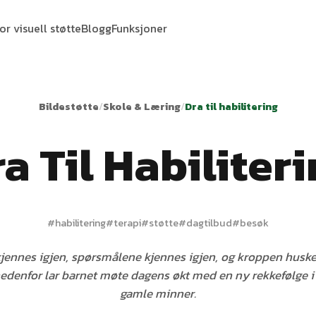
or visuell støtte
Blogg
Funksjoner
Bildestøtte
/
Skole & Læring
/
Dra til habilitering
a Til Habiliter
#
habilitering
#
terapi
#
støtte
#
dagtilbud
#
besøk
jennes igjen, spørsmålene kjennes igjen, og kroppen husker
edenfor lar barnet møte dagens økt med en ny rekkefølge i 
gamle minner.