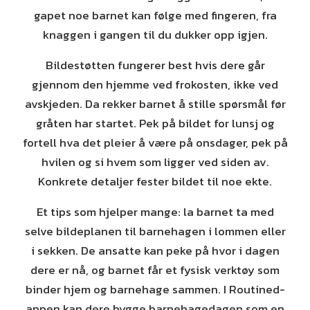
gapet noe barnet kan følge med fingeren, fra
knaggen i gangen til du dukker opp igjen.
Bildestøtten fungerer best hvis dere går
gjennom den hjemme ved frokosten, ikke ved
avskjeden. Da rekker barnet å stille spørsmål før
gråten har startet. Pek på bildet for lunsj og
fortell hva det pleier å være på onsdager, pek på
hvilen og si hvem som ligger ved siden av.
Konkrete detaljer fester bildet til noe ekte.
Et tips som hjelper mange: la barnet ta med
selve bildeplanen til barnehagen i lommen eller
i sekken. De ansatte kan peke på hvor i dagen
dere er nå, og barnet får et fysisk verktøy som
binder hjem og barnehage sammen. I Routined-
appen kan dere bygge barnehagedagen som en