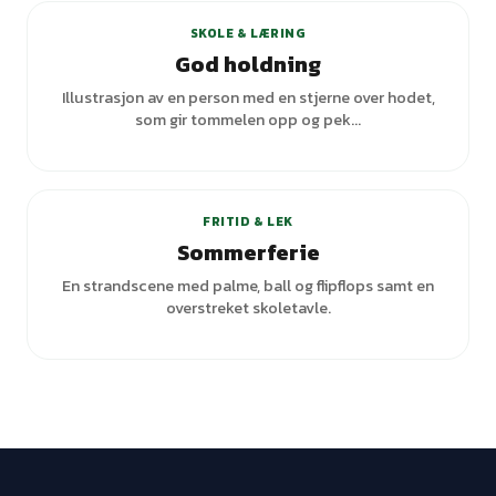
SKOLE & LÆRING
God holdning
Illustrasjon av en person med en stjerne over hodet,
som gir tommelen opp og pek...
+
1
varianter
FRITID & LEK
Sommerferie
En strandscene med palme, ball og flipflops samt en
overstreket skoletavle.