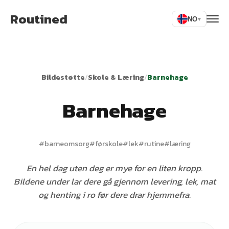
Routined
NO
▾
Bildestøtte
/
Skole & Læring
/
Barnehage
Barnehage
#
barneomsorg
#
førskole
#
lek
#
rutine
#
læring
En hel dag uten deg er mye for en liten kropp.
Bildene under lar dere gå gjennom levering, lek, mat
og henting i ro før dere drar hjemmefra.