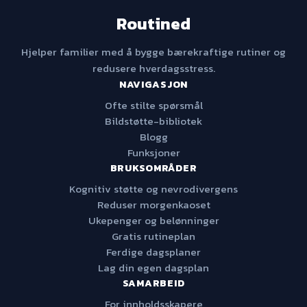
Routined
Hjelper familier med å bygge bærekraftige rutiner og
redusere hverdagsstress.
NAVIGASJON
Ofte stilte spørsmål
Bildstøtte-bibliotek
Blogg
Funksjoner
BRUKSOMRÅDER
Kognitiv støtte og nevrodivergens
Reduser morgenkaoset
Ukepenger og belønninger
Gratis rutineplan
Ferdige dagsplaner
Lag din egen dagsplan
SAMARBEID
For innholdsskapere