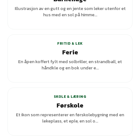
Illustrasjon av en gutt og en jente som leker utenfor et
hus med en sol på himme...
+
2
varianter
FRITID & LEK
Ferie
En åpen koffert fylt med solbriller, en strandball, et
håndkle og en bok under e...
+
1
varianter
SKOLE & LÆRING
Førskole
Et ikon som representerer en førskolebygning med en
lekeplass, et eple, en sol o...
+
4
varianter