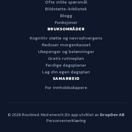
Ofte stilte spørsmål
Bildstøtte-bibliotek
Blogg
Funksjoner
BRUKSOMRÅDER
Kognitiv støtte og nevrodivergens
Reduser morgenkaoset
Ukepenger og belønninger
Gratis rutineplan
Ferdige dagsplaner
Lag din egen dagsplan
SAMARBEID
For innholdsskapere
© 2026 Routined. Med enerett.
|
En app utviklet av
DropDev AB
Personvernerklæring