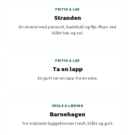
FRITID & LEK
Stranden
En strand med parasoll, badeball og flip-flops ved
blått hav og sol.
FRITID & LEK
Ta en lapp
En gutt tar en lapp fra en eske.
+
3
varianter
SKOLE & LÆRING
Barnehagen
Tre stablede byggeklosser i rødt, blått og gult.