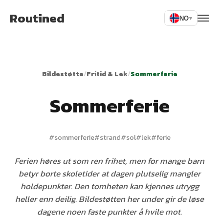
Routined
NO
▾
Bildestøtte
/
Fritid & Lek
/
Sommerferie
Sommerferie
#
sommerferie
#
strand
#
sol
#
lek
#
ferie
Ferien høres ut som ren frihet, men for mange barn
betyr borte skoletider at dagen plutselig mangler
holdepunkter. Den tomheten kan kjennes utrygg
heller enn deilig. Bildestøtten her under gir de løse
dagene noen faste punkter å hvile mot.