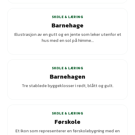
SKOLE & LÆRING
Barnehage
Illustrasjon av en gutt og en jente som leker utenfor et
hus med en sol på himme...
+
3
varianter
SKOLE & LÆRING
Barnehagen
Tre stablede byggeklosser i rødt, blått og gult.
+
1
varianter
SKOLE & LÆRING
Førskole
Et ikon som representerer en førskolebygning med en