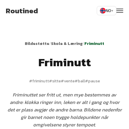
Routined
NO
▾
Bildestøtte
/
Skole & Læring
/
Friminutt
Friminutt
#
friminutt
#
sitte
#
vente
#
ball
#
pause
Friminuttet ser fritt ut, men mye bestemmes av
andre: klokka ringer inn, leken er alt i gang og hvor
det er plass avgjør de andre barna. Bildene nedenfor
gir barnet noen trygge holdepunkter når
omgivelsene styrer tempoet.