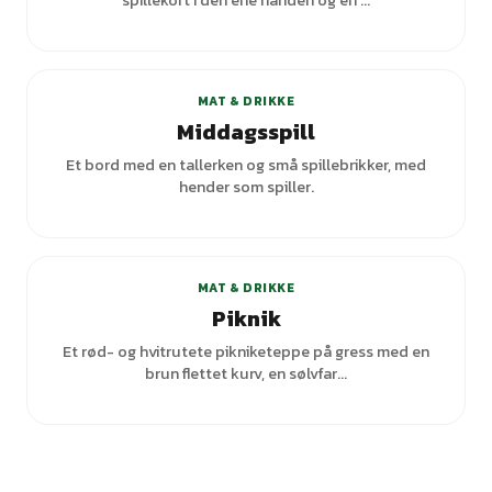
spillekort i den ene hånden og en ...
MAT & DRIKKE
Middagsspill
Et bord med en tallerken og små spillebrikker, med
hender som spiller.
+
1
varianter
MAT & DRIKKE
Piknik
Et rød- og hvitrutete pikniketeppe på gress med en
brun flettet kurv, en sølvfar...