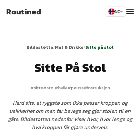
Routined
NO
▾
Bildestøtte
/
Mat & Drikke
/
Sitte på stol
Sitte På Stol
#
sitte
#
stol
#
hvile
#
pause
#
instruksjon
Hard sits, et ryggstø som ikke passer kroppen og
usikkerhet om man får bevege seg gjør stolen til en
gåte. Bildestøtten nedenfor viser hvor, hvor lenge og
hva kroppen får gjøre underveis.