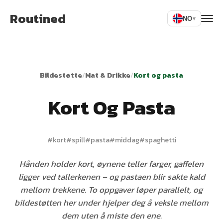
Routined
NO
▾
Bildestøtte
/
Mat & Drikke
/
Kort og pasta
Kort Og Pasta
#
kort
#
spill
#
pasta
#
middag
#
spaghetti
Hånden holder kort, øynene teller farger, gaffelen
ligger ved tallerkenen – og pastaen blir sakte kald
mellom trekkene. To oppgaver løper parallelt, og
bildestøtten her under hjelper deg å veksle mellom
dem uten å miste den ene.