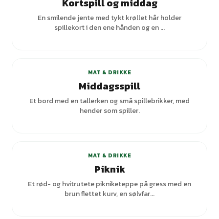
Kortspill og middag
En smilende jente med tykt krøllet hår holder
spillekort i den ene hånden og en ...
MAT & DRIKKE
Middagsspill
Et bord med en tallerken og små spillebrikker, med
hender som spiller.
+
1
varianter
MAT & DRIKKE
Piknik
Et rød- og hvitrutete pikniketeppe på gress med en
brun flettet kurv, en sølvfar...