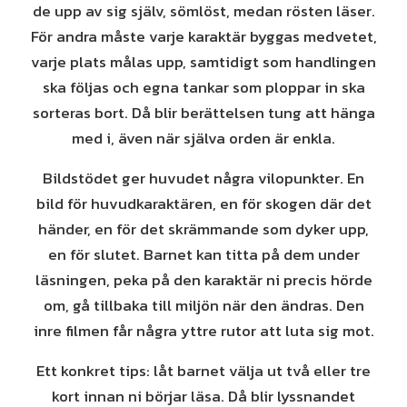
de upp av sig själv, sömlöst, medan rösten läser.
För andra måste varje karaktär byggas medvetet,
varje plats målas upp, samtidigt som handlingen
ska följas och egna tankar som ploppar in ska
sorteras bort. Då blir berättelsen tung att hänga
med i, även när själva orden är enkla.
Bildstödet ger huvudet några vilopunkter. En
bild för huvudkaraktären, en för skogen där det
händer, en för det skrämmande som dyker upp,
en för slutet. Barnet kan titta på dem under
läsningen, peka på den karaktär ni precis hörde
om, gå tillbaka till miljön när den ändras. Den
inre filmen får några yttre rutor att luta sig mot.
Ett konkret tips: låt barnet välja ut två eller tre
kort innan ni börjar läsa. Då blir lyssnandet