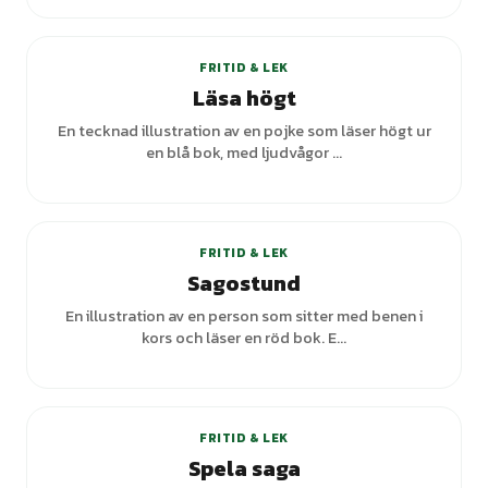
+
1
varianter
FRITID & LEK
Läsa högt
En tecknad illustration av en pojke som läser högt ur
en blå bok, med ljudvågor ...
FRITID & LEK
Sagostund
En illustration av en person som sitter med benen i
kors och läser en röd bok. E...
FRITID & LEK
Spela saga