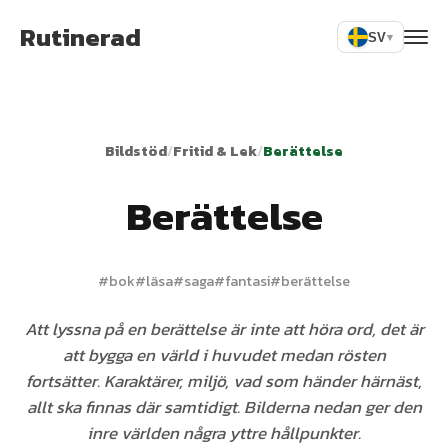
Rutinerad
SV
▾
Bildstöd
/
Fritid & Lek
/
Berättelse
Berättelse
#
bok
#
läsa
#
saga
#
fantasi
#
berättelse
Att lyssna på en berättelse är inte att höra ord, det är
att bygga en värld i huvudet medan rösten
fortsätter. Karaktärer, miljö, vad som händer härnäst,
allt ska finnas där samtidigt. Bilderna nedan ger den
inre världen några yttre hållpunkter.