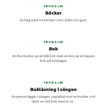
FRITID & LEK
Böcker
En hög med tre böcker i rött, blått och gult.
FRITID & LEK
Bok
En illustration av en blå bok med en ikon av en öppen
bok på omslaget.
+
2
varianter
FRITID & LEK
Bokläsning i sängen
En person ligger i sängen, uppallad mot en kudde, och
läser en röd bok med en st...