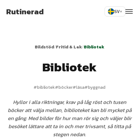
Rutinerad
SV
▾
Bildstöd
/
Fritid & Lek
/
Bibliotek
Bibliotek
#
bibliotek
#
böcker
#
läsa
#
byggnad
Hyllor i alla riktningar, krav på låg röst och tusen
böcker att välja mellan, biblioteket kan bli mycket på
en gång. Med bilder för hur man rör sig och väljer blir
besöket lättare att ta in och mer trivsamt, så titta på
stegen nedan.