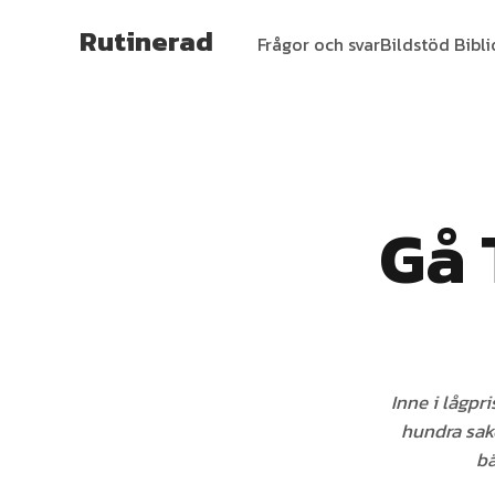
Rutinerad
Frågor och svar
Bildstöd Bibl
Gå 
Inne i lågpri
hundra sake
bä