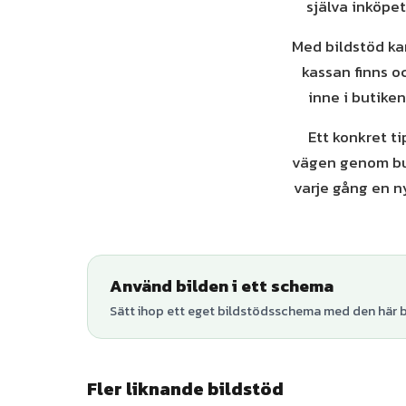
själva inköpet
Med bildstöd kan
kassan finns oc
inne i butike
Ett konkret t
vägen genom but
varje gång en ny
Använd bilden i ett schema
Sätt ihop ett eget bildstödsschema med den här bi
Fler liknande bildstöd