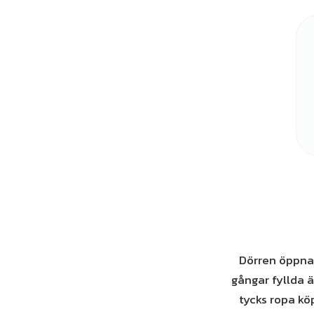
Dörren öppnas
gångar fyllda ä
tycks ropa kö