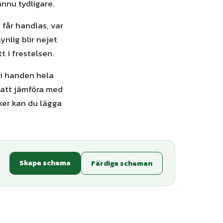
ännu tydligare.
 får handlas, var
ynlig blir nejet
 i frestelsen.
 i handen hela
 att jämföra med
iker kan du lägga
Skapa schema
Färdiga scheman
ianter