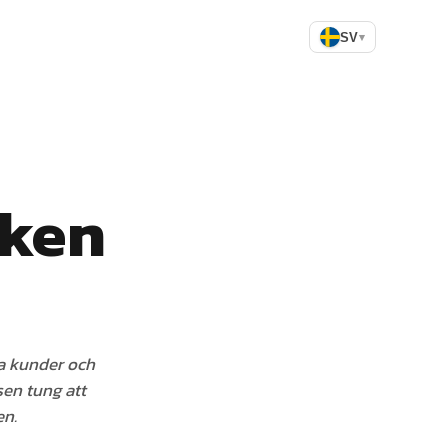
SV
▾
iken
dra kunder och
sen tung att
en.