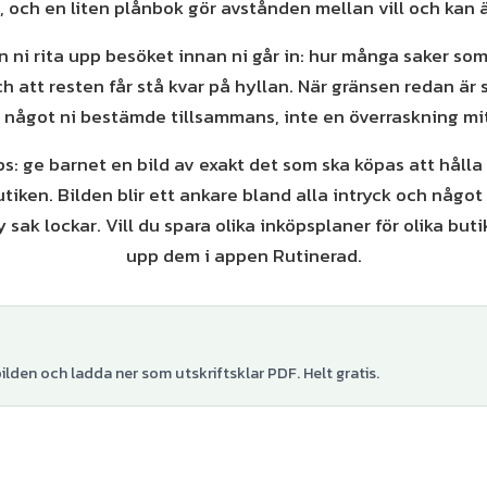
, och en liten plånbok gör avstånden mellan vill och kan 
 ni rita upp besöket innan ni går in: hur många saker som
h att resten får stå kvar på hyllan. När gränsen redan är s
n något ni bestämde tillsammans, inte en överraskning mitt
ips: ge barnet en bild av exakt det som ska köpas att hålla
iken. Bilden blir ett ankare bland alla intryck och något
 sak lockar. Vill du spara olika inköpsplaner för olika but
upp dem i appen Rutinerad.
lden och ladda ner som utskriftsklar PDF. Helt gratis.
+
3
var