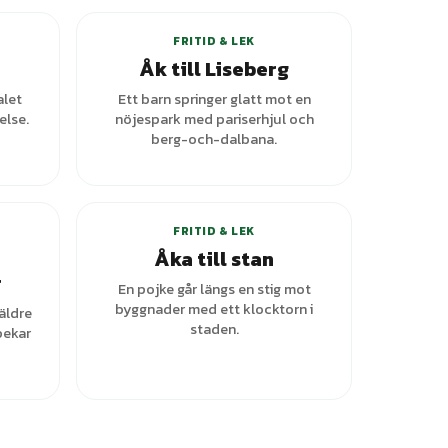
FRITID & LEK
Åk till Liseberg
alet
Ett barn springer glatt mot en
else.
nöjespark med pariserhjul och
berg-och-dalbana.
+
1
varianter
FRITID & LEK
Åka till stan
r
En pojke går längs en stig mot
byggnader med ett klocktorn i
äldre
staden.
pekar