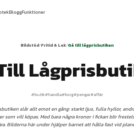
iotek
Blogg
Funktioner
Bildstöd
/
Fritid & Lek
/
Gå till lågprisbutiken
Till Lågprisbut
#
butik
#
handla
#
korg
#
pengar
#
affär
sbutiken slår allt emot en gång: starkt ljus, fulla hyllor, an
r som vill köpas. Med bara några kronor i fickan blir frestel
ra. Bilderna här under hjälper barnet att hålla fast vid plan