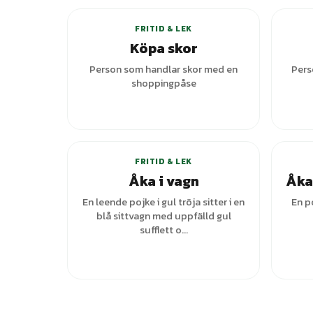
FRITID & LEK
Köpa skor
Person som handlar skor med en
Pers
shoppingpåse
+
3
varianter
FRITID & LEK
Åka i vagn
Åka 
En leende pojke i gul tröja sitter i en
En po
blå sittvagn med uppfälld gul
sufflett o...