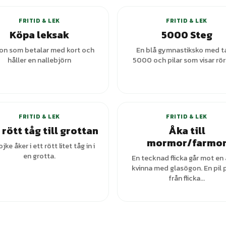
FRITID & LEK
FRITID & LEK
Köpa leksak
5000 Steg
on som betalar med kort och
En blå gymnastiksko med t
håller en nallebjörn
5000 och pilar som visar rör
FRITID & LEK
FRITID & LEK
rött tåg till grottan
Åka till
mormor/farmo
jke åker i ett rött litet tåg in i
en grotta.
En tecknad flicka går mot en 
kvinna med glasögon. En pil 
från flicka...