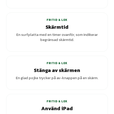
+
7
varianter
FRITID & LEK
Skärmtid
En surfplatta med en timer ovanför, som indikerar
begränsad skärmtid.
FRITID & LEK
Stänga av skärmen
En glad pojke trycker på av-knappen på en skärm.
+
5
varianter
FRITID & LEK
Använd iPad