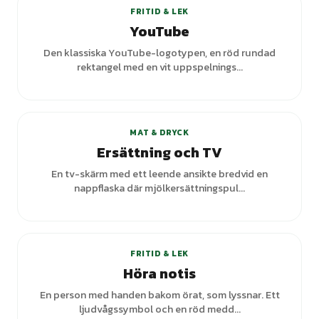
FRITID & LEK
YouTube
Den klassiska YouTube-logotypen, en röd rundad
rektangel med en vit uppspelnings...
MAT & DRYCK
Ersättning och TV
En tv-skärm med ett leende ansikte bredvid en
nappflaska där mjölkersättningspul...
FRITID & LEK
Höra notis
En person med handen bakom örat, som lyssnar. Ett
ljudvågssymbol och en röd medd...