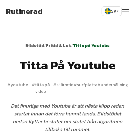
Rutinerad
SV
▾
Bildstöd
/
Fritid & Lek
/
Titta på Youtube
Titta På Youtube
#
youtube
#
titta på
#
skärmtid
#
surfplatta
#
underhållning
video
Det finurliga med Youtube är att nästa klipp redan
startat innan det förra hunnit landa. Bildstödet
nedan flyttar beslutet om slutet från algoritmen
tillbaka till rummet.