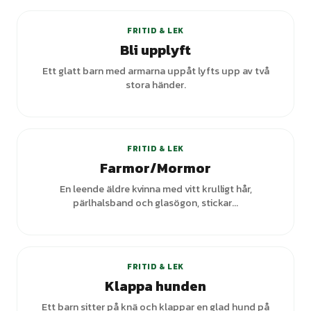
FRITID & LEK
Bli upplyft
Ett glatt barn med armarna uppåt lyfts upp av två
stora händer.
+
3
varianter
FRITID & LEK
Farmor/Mormor
En leende äldre kvinna med vitt krulligt hår,
pärlhalsband och glasögon, stickar...
FRITID & LEK
Klappa hunden
Ett barn sitter på knä och klappar en glad hund på