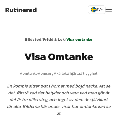
Rutinerad
SV
▾
Bildstöd
/
Fritid & Lek
/
Visa omtanke
Visa Omtanke
#
omtanke
#
omsorg
#
kärlek
#
hjärta
#
trygghet
En kompis sitter tyst i hörnet med böjd nacke. Att se
det, förstå vad det betyder och veta vad man gör åt
det är tre olika steg, och inget av dem är självklart
för alla. Bilderna här under visar hur omtanke kan se
ut.