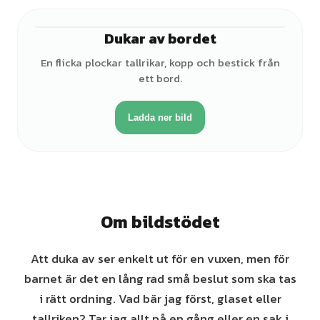
Dukar av bordet
♀
En flicka plockar tallrikar, kopp och bestick från
ett bord.
Ladda ner bild
Om bildstödet
Att duka av ser enkelt ut för en vuxen, men för
barnet är det en lång rad små beslut som ska tas
i rätt ordning. Vad bär jag först, glaset eller
tallriken? Tar jag allt på en gång eller en sak i