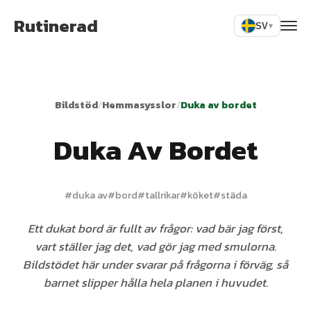
Rutinerad
SV
▾
Bildstöd
/
Hemmasysslor
/
Duka av bordet
Duka Av Bordet
#
duka av
#
bord
#
tallrikar
#
köket
#
städa
Ett dukat bord är fullt av frågor: vad bär jag först,
vart ställer jag det, vad gör jag med smulorna.
Bildstödet här under svarar på frågorna i förväg, så
barnet slipper hålla hela planen i huvudet.