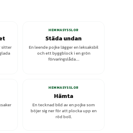
HEMMASYSSLOR
et
Städa undan
 sitter
En leende pojke lägger en leksaksbil
gglada
och ett byggblock i en grön
förvaringslåda....
ianter
HEMMASYSSLOR
Hämta
ksaker
En tecknad bild av en pojke som
böjer sig ner för att plocka upp en
röd boll.