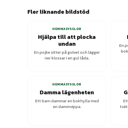
Fler liknande bildstöd
HEMMASYSSLOR
Hjälpa till att plocka
undan
En p
bok
En pojke sitter på golvet och lägger
ner klossar i en gul låda.
HEMMASYSSLOR
Damma lägenheten
G
Ett barn dammar en bokhylla med
Et
en dammvippa.
tvät