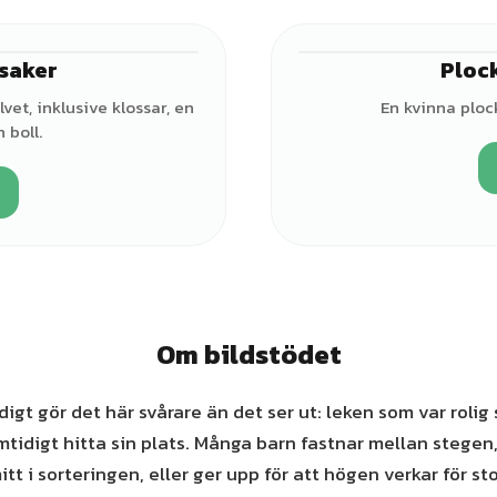
ksaker
Plock
♂
vet, inklusive klossar, en
En kvinna ploc
 boll.
Om bildstödet
igt gör det här svårare än det ser ut: leken som var rolig 
mtidigt hitta sin plats. Många barn fastnar mellan stegen,
itt i sorteringen, eller ger upp för att högen verkar för sto