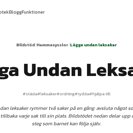
iotek
Blogg
Funktioner
Bildstöd
/
Hemmasysslor
/
Lägga undan leksaker
ga Undan Leks
#
städa
#
leksaker
#
ordning
#
rydda
#
hjälpa till
dan leksaker rymmer två saker på en gång: avsluta något so
tillbaka varje sak till sin plats. Bildstödet nedan delar upp
steg som barnet kan följa själv.