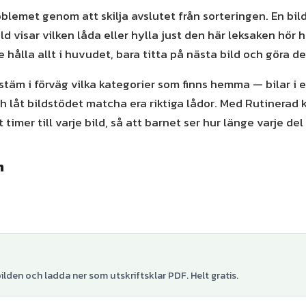
oblemet genom att skilja avslutet från sorteringen. En bild
bild visar vilken låda eller hylla just den här leksaken hör
 hålla allt i huvudet, bara titta på nästa bild och göra d
stäm i förväg vilka kategorier som finns hemma — bilar i 
h låt bildstödet matcha era riktiga lådor. Med Rutinerad 
t timer till varje bild, så att barnet ser hur länge varje del 
n
lden och ladda ner som utskriftsklar PDF. Helt gratis.