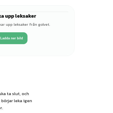
a upp leksaker
♀
kar upp leksaker från golvet.
Ladda ner bild
ska ta slut, och
 börjar leka igen
r.