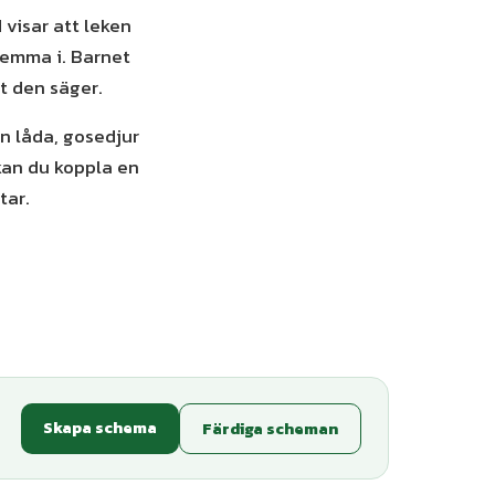
 visar att leken
 hemma i. Barnet
et den säger.
en låda, gosedjur
kan du koppla en
tar.
Skapa schema
Färdiga scheman