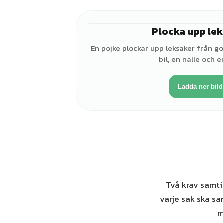
Plocka upp le
En pojke plockar upp leksaker från gol
bil, en nalle och en
Ladda ner bild
Två krav samtid
varje sak ska sa
m