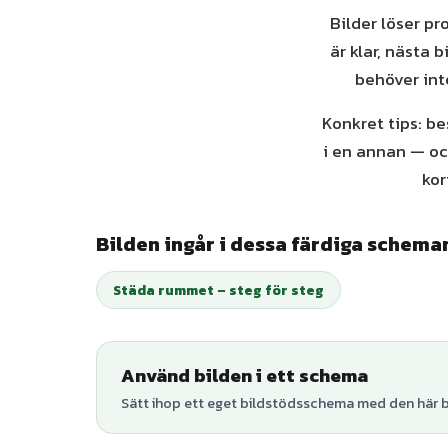
Bilder löser pr
är klar, nästa 
behöver inte
Konkret tips: be
i en annan — oc
kor
Bilden ingår i dessa färdiga schema
Städa rummet – steg för steg
Använd bilden i ett schema
Sätt ihop ett eget bildstödsschema med den här bi