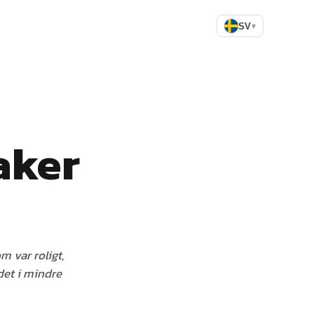
SV
▾
aker
m var roligt,
 det i mindre