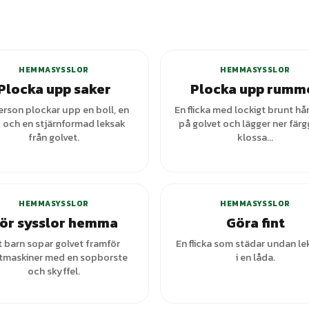
HEMMASYSSLOR
HEMMASYSSLOR
Plocka upp saker
Plocka upp rumm
erson plockar upp en boll, en
En flicka med lockigt brunt hår
 och en stjärnformad leksak
på golvet och lägger ner fär
från golvet.
klossa...
+
1
varianter
+
1
var
HEMMASYSSLOR
HEMMASYSSLOR
ör sysslor hemma
Göra fint
t barn sopar golvet framför
En flicka som städar undan le
tmaskiner med en sopborste
i en låda.
och skyffel.