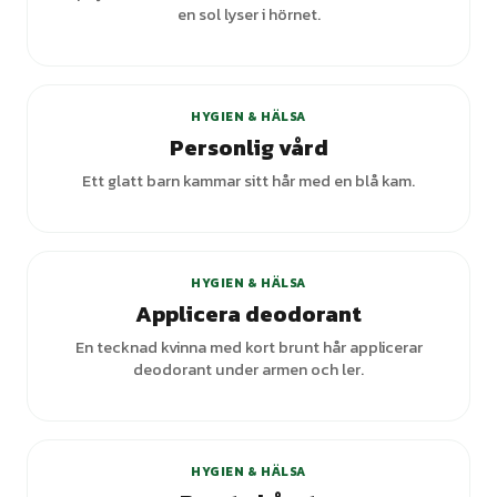
en sol lyser i hörnet.
+
1
varianter
HYGIEN & HÄLSA
Personlig vård
Ett glatt barn kammar sitt hår med en blå kam.
HYGIEN & HÄLSA
Applicera deodorant
En tecknad kvinna med kort brunt hår applicerar
deodorant under armen och ler.
+
5
varianter
HYGIEN & HÄLSA