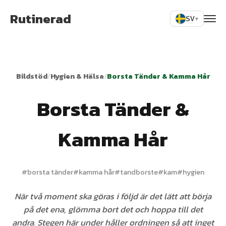
Rutinerad
SV
▾
Bildstöd
/
Hygien & Hälsa
/
Borsta Tänder & Kamma Hår
Borsta Tänder &
Kamma Hår
#
borsta tänder
#
kamma hår
#
tandborste
#
kam
#
hygien
När två moment ska göras i följd är det lätt att börja
på det ena, glömma bort det och hoppa till det
andra. Stegen här under håller ordningen så att inget