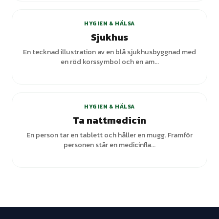
HYGIEN & HÄLSA
Sjukhus
En tecknad illustration av en blå sjukhusbyggnad med
en röd korssymbol och en am...
+
3
varianter
HYGIEN & HÄLSA
Ta nattmedicin
En person tar en tablett och håller en mugg. Framför
personen står en medicinfla...