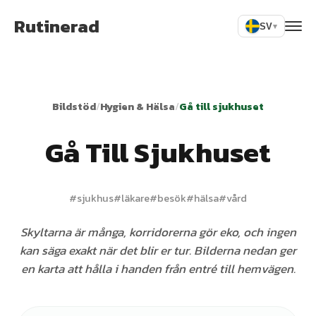
Rutinerad
SV
▾
Bildstöd
/
Hygien & Hälsa
/
Gå till sjukhuset
Gå Till Sjukhuset
#
sjukhus
#
läkare
#
besök
#
hälsa
#
vård
Skyltarna är många, korridorerna gör eko, och ingen
kan säga exakt när det blir er tur. Bilderna nedan ger
en karta att hålla i handen från entré till hemvägen.