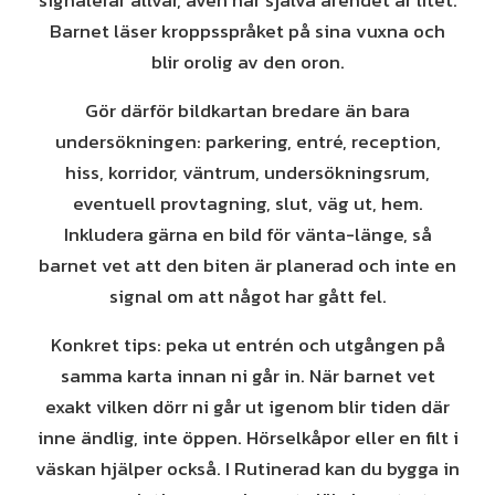
signalerar allvar, även när själva ärendet är litet.
Barnet läser kroppsspråket på sina vuxna och
blir orolig av den oron.
Gör därför bildkartan bredare än bara
undersökningen: parkering, entré, reception,
hiss, korridor, väntrum, undersökningsrum,
eventuell provtagning, slut, väg ut, hem.
Inkludera gärna en bild för vänta-länge, så
barnet vet att den biten är planerad och inte en
signal om att något har gått fel.
Konkret tips: peka ut entrén och utgången på
samma karta innan ni går in. När barnet vet
exakt vilken dörr ni går ut igenom blir tiden där
inne ändlig, inte öppen. Hörselkåpor eller en filt i
väskan hjälper också. I Rutinerad kan du bygga in