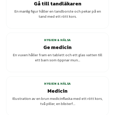
Gå till tandläkaren
En manlig figur håller en tandborste och pekar på en
tand med ett rött kors.
HYGIEN & HÄLSA
Ge medicin
En vuxen håller fram en tablett och ett glas vatten till
ett barn som öppnar mun...
+
6
varianter
HYGIEN & HÄLSA
Medicin
Illustration av en brun medicinflaska med ett rött kors,
två piller, en blisterf...