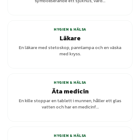
symboliserande ett sjukhus, vård...
HYGIEN & HÄLSA
Läkare
En läkare med stetoskop, pannlampa och en väska
med kryss.
HYGIEN & HÄLSA
Äta medicin
En kille stoppar en tablett i munnen, håller ett glas
vatten och har en medicinf...
+
1
varianter
HYGIEN & HÄLSA