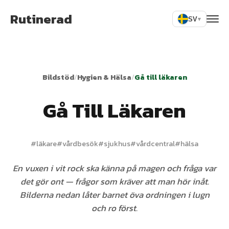
Rutinerad
SV
▾
Bildstöd
/
Hygien & Hälsa
/
Gå till läkaren
Gå Till Läkaren
#
läkare
#
vårdbesök
#
sjukhus
#
vårdcentral
#
hälsa
En vuxen i vit rock ska känna på magen och fråga var
det gör ont — frågor som kräver att man hör inåt.
Bilderna nedan låter barnet öva ordningen i lugn
och ro först.