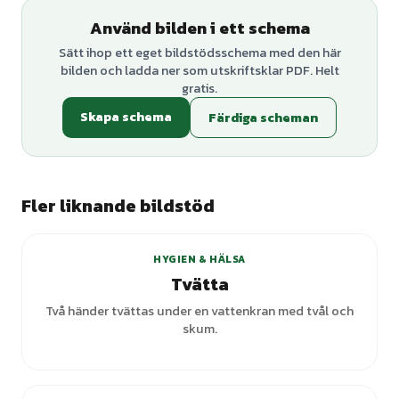
Använd bilden i ett schema
Sätt ihop ett eget bildstödsschema med den här
bilden och ladda ner som utskriftsklar PDF. Helt
gratis.
Skapa schema
Färdiga scheman
Fler liknande bildstöd
+
2
varianter
HYGIEN & HÄLSA
Tvätta
Två händer tvättas under en vattenkran med tvål och
skum.
+
3
varianter