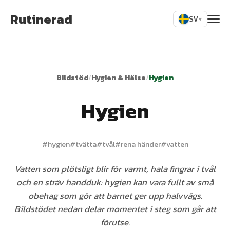
Rutinerad
SV
▾
Bildstöd
/
Hygien & Hälsa
/
Hygien
Hygien
#
hygien
#
tvätta
#
tvål
#
rena händer
#
vatten
Vatten som plötsligt blir för varmt, hala fingrar i tvål
och en sträv handduk: hygien kan vara fullt av små
obehag som gör att barnet ger upp halvvägs.
Bildstödet nedan delar momentet i steg som går att
förutse.