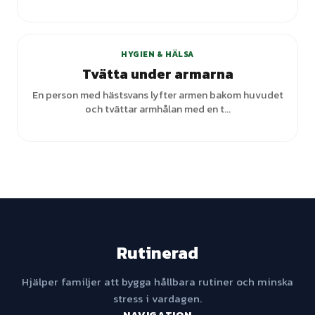
+
2
varianter
HYGIEN & HÄLSA
Tvätta under armarna
En person med hästsvans lyfter armen bakom huvudet
och tvättar armhålan med en t...
Rutinerad
Hjälper familjer att bygga hållbara rutiner och minska
stress i vardagen.