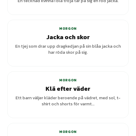
En tecknad kvinna i blå tröja tar på sig en röd jacka.
MORGON
Jacka och skor
En tjej som drar upp dragkedjan på sin blåa jacka och
har röda skor på sig.
MORGON
Klä efter väder
Ett barn väljer kläder beroende på vädret, med sol, t-
shirt och shorts för varmt...
MORGON