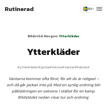
Rutinerad
SV
▾
Bildstöd
/
Morgon
/
Ytterkläder
Ytterkläder
#
ytterkläder
#
jacka
#
mössa
#
vantar
#
halsduk
Vantarna kommer ofta först, för att de är roligast –
och då går jackan inte på. Med en synlig ordning blir
påklädningen en sekvens i stället för en kamp.
Bildstödet nedan visar tur och ordning.