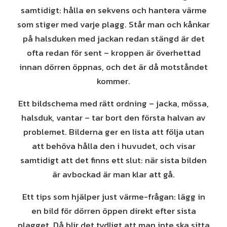
samtidigt: hålla en sekvens och hantera värme
som stiger med varje plagg. Står man och kånkar
på halsduken med jackan redan stängd är det
ofta redan för sent – kroppen är överhettad
innan dörren öppnas, och det är då motståndet
kommer.
Ett bildschema med rätt ordning – jacka, mössa,
halsduk, vantar – tar bort den första halvan av
problemet. Bilderna ger en lista att följa utan
att behöva hålla den i huvudet, och visar
samtidigt att det finns ett slut: när sista bilden
är avbockad är man klar att gå.
Ett tips som hjälper just värme-frågan: lägg in
en bild för dörren öppen direkt efter sista
plagget. Då blir det tydligt att man inte ska sitta