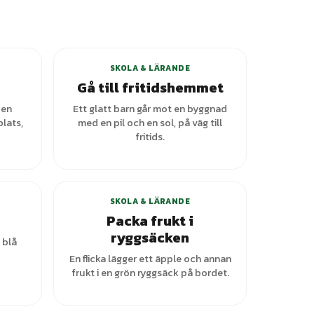
ianter
SKOLA & LÄRANDE
Gå till fritidshemmet
 en
Ett glatt barn går mot en byggnad
lats,
med en pil och en sol, på väg till
fritids.
SKOLA & LÄRANDE
Packa frukt i
ryggsäcken
 blå
En flicka lägger ett äpple och annan
frukt i en grön ryggsäck på bordet.