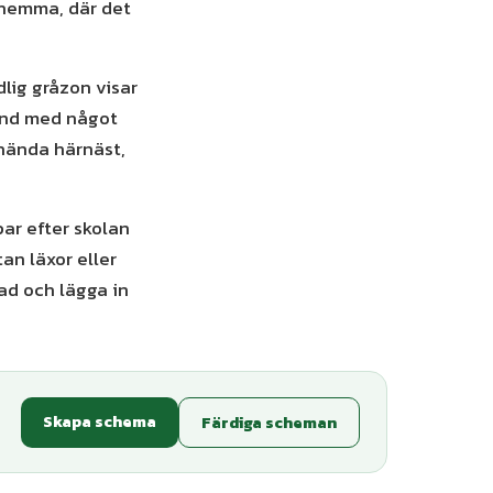
 hemma, där det
dlig gråzon visar
tund med något
 hända härnäst,
par efter skolan
an läxor eller
ad och lägga in
Skapa schema
Färdiga scheman