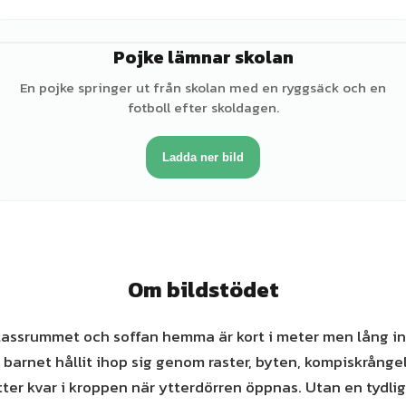
Pojke lämnar skolan
♂
En pojke springer ut från skolan med en ryggsäck och en
fotboll efter skoldagen.
Ladda ner bild
Om bildstödet
lassrummet och soffan hemma är kort i meter men lång i
 barnet hållit ihop sig genom raster, byten, kompiskrångel
itter kvar i kroppen när ytterdörren öppnas. Utan en tydlig