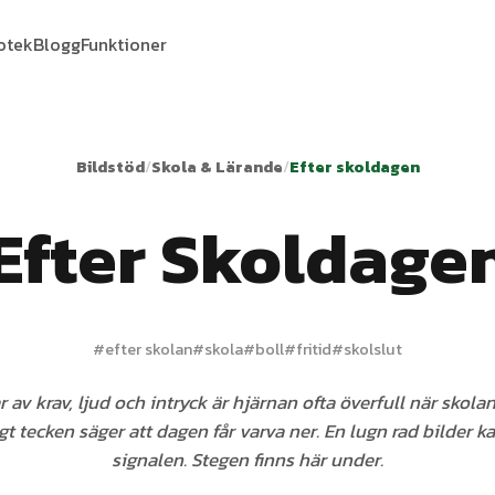
iotek
Blogg
Funktioner
Bildstöd
/
Skola & Lärande
/
Efter skoldagen
Efter Skoldage
#
efter skolan
#
skola
#
boll
#
fritid
#
skolslut
 av krav, ljud och intryck är hjärnan ofta överfull när skola
igt tecken säger att dagen får varva ner. En lugn rad bilder k
signalen. Stegen finns här under.