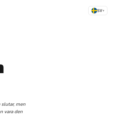
SV
▾
n
n slutar, men
an vara den