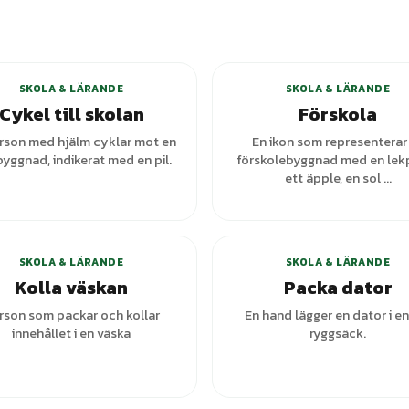
+
3
varianter
+
1
var
SKOLA & LÄRANDE
SKOLA & LÄRANDE
Cykel till skolan
Förskola
rson med hjälm cyklar mot en
En ikon som representerar
byggnad, indikerat med en pil.
förskolebyggnad med en lekp
ett äpple, en sol ...
SKOLA & LÄRANDE
SKOLA & LÄRANDE
Kolla väskan
Packa dator
rson som packar och kollar
En hand lägger en dator i en
innehållet i en väska
ryggsäck.