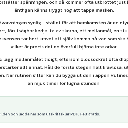
fortsätter spänningen, och då kommer ofta utbrottet just
äntligen känns tryggt nog att tappa masken.
varvningen synlig. I stället för att hemkomsten är en oty
ort, förutsägbar kedja: ta av skorna, ett mellanmål, en s
sekvensen tar bort kravet att själv komma på vad som ska
vilket är precis det en överfull hjärna inte orkar.
s: lägg mellanmålet tidigt, eftersom blodsockret ofta dip
rstärker allt annat. Håll de första stegen helt kravlösa, ut
n. När rutinen sitter kan du bygga ut den i appen Rutiner
en mjuk timer för lugna stunden.
lden och ladda ner som utskriftsklar PDF. Helt gratis.