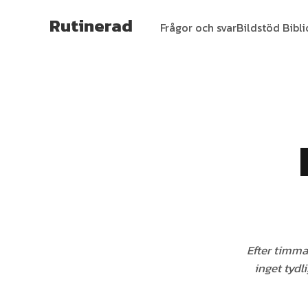
Rutinerad
Frågor och svar
Bildstöd Bibl
Efter timmar
inget tydl