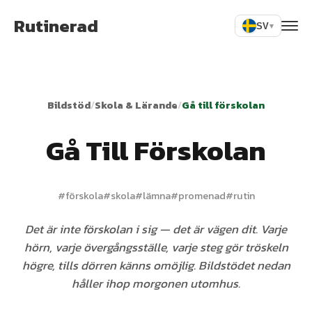
Rutinerad
SV
▾
Bildstöd
/
Skola & Lärande
/
Gå till förskolan
Gå Till Förskolan
#
förskola
#
skola
#
lämna
#
promenad
#
rutin
Det är inte förskolan i sig — det är vägen dit. Varje
hörn, varje övergångsställe, varje steg gör tröskeln
högre, tills dörren känns omöjlig. Bildstödet nedan
håller ihop morgonen utomhus.