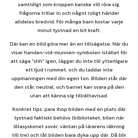
samtidigt som kroppen kanske vill röra sig,
frågorna trillar in och något roligt händer
alldeles bredvid. För många barn kostar varje
minut tystnad en bit kraft.
Där kan en bild göra mer än en tillsägelse. När du
visar handen-vid-munnen-symbolen istället för
att säga "shh" igen, lägger du inte till ytterligare
ett ljud i rummet, och du laddar inte
uppmaningen med din egen ton. Bilden står där
den står, neutral, och barnet kan svara på den
utan att känna sig tillrättavisad.
Konkret tips: para ihop bilden med en plats där
tystnad faktiskt behövs (biblioteket, bilen när
lillasyskonet sover, väntan på lärarens räkning
till tre) och låt bilden bara dyka upp där. Då blir