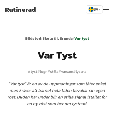
Rutinerad
SV
▾
Bildstöd
/
Skola & Lärande
/
Var tyst
Var Tyst
#
tyst
#
lugn
#
stilla
#
varsam
#
lyssna
"Var tyst" är en av de uppmaningar som låter enkel
men kräver att barnet hela tiden bevakar sin egen
röst. Bilden här under blir en stilla signal istället för
en ny röst som ber om tystnad.