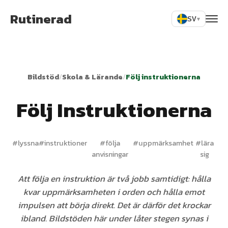
Rutinerad
SV
▾
Bildstöd
/
Skola & Lärande
/
Följ instruktionerna
Följ Instruktionerna
#
lyssna
#
instruktioner
#
följa
#
uppmärksamhet
#
lära
anvisningar
sig
Att följa en instruktion är två jobb samtidigt: hålla
kvar uppmärksamheten i orden och hålla emot
impulsen att börja direkt. Det är därför det krockar
ibland. Bildstöden här under låter stegen synas i