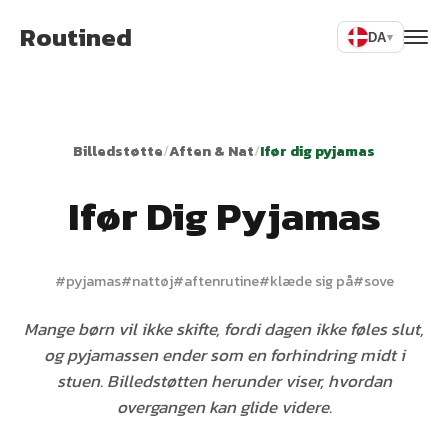
Routined
DA
▾
Billedstøtte
/
Aften & Nat
/
Ifør dig pyjamas
Ifør Dig Pyjamas
#
pyjamas
#
nattøj
#
aftenrutine
#
klæde sig på
#
sove
Mange børn vil ikke skifte, fordi dagen ikke føles slut,
og pyjamassen ender som en forhindring midt i
stuen. Billedstøtten herunder viser, hvordan
overgangen kan glide videre.