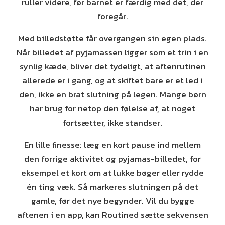
ruller videre, før barnet er færdig med det, der
foregår.
Med billedstøtte får overgangen sin egen plads.
Når billedet af pyjamassen ligger som et trin i en
synlig kæde, bliver det tydeligt, at aftenrutinen
allerede er i gang, og at skiftet bare er et led i
den, ikke en brat slutning på legen. Mange børn
har brug for netop den følelse af, at noget
fortsætter, ikke standser.
En lille finesse: læg en kort pause ind mellem
den forrige aktivitet og pyjamas-billedet, for
eksempel et kort om at lukke bøger eller rydde
én ting væk. Så markeres slutningen på det
gamle, før det nye begynder. Vil du bygge
aftenen i en app, kan Routined sætte sekvensen