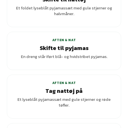
Et foldet lyseblåt pyjamassæt med gule stjerner og
halvmåner.
AFTEN & NAT
Skifte til pyjamas
En dreng står iført blå- og hvidstribet pyjamas.
+
1
varianter
AFTEN & NAT
Tag nattøj på
Et lyseblåt pyjamassæt med gule stjerner og røde
tøfler.
+
1
varianter