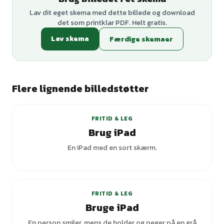
Lav dit eget skema med dette billede og download
det som printklar PDF. Helt gratis.
Lav skema
Færdige skemaer
Flere lignende billedstøtter
+
5
varianter
FRITID & LEG
Brug iPad
En iPad med en sort skærm.
+
2
varianter
FRITID & LEG
Bruge iPad
En person smiler, mens de holder og peger på en grå