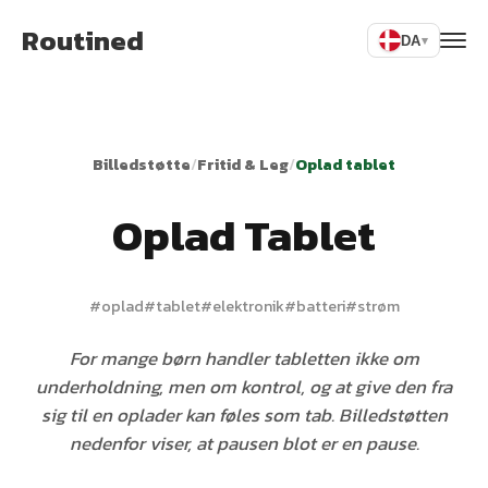
Routined
DA
▾
Billedstøtte
/
Fritid & Leg
/
Oplad tablet
Oplad Tablet
#
oplad
#
tablet
#
elektronik
#
batteri
#
strøm
For mange børn handler tabletten ikke om
underholdning, men om kontrol, og at give den fra
sig til en oplader kan føles som tab. Billedstøtten
nedenfor viser, at pausen blot er en pause.