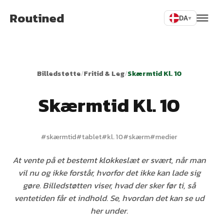
Routined
DA
▾
Billedstøtte
/
Fritid & Leg
/
Skærmtid Kl. 10
Skærmtid Kl. 10
#
skærmtid
#
tablet
#
kl. 10
#
skærm
#
medier
At vente på et bestemt klokkeslæt er svært, når man
vil nu og ikke forstår, hvorfor det ikke kan lade sig
gøre. Billedstøtten viser, hvad der sker før ti, så
ventetiden får et indhold. Se, hvordan det kan se ud
her under.