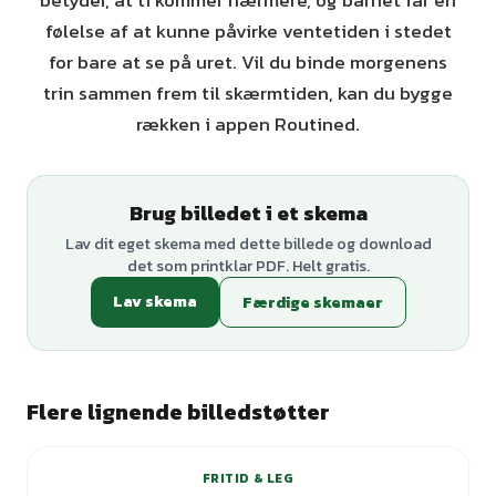
betyder, at ti kommer nærmere, og barnet får en
følelse af at kunne påvirke ventetiden i stedet
for bare at se på uret. Vil du binde morgenens
trin sammen frem til skærmtiden, kan du bygge
rækken i appen Routined.
Brug billedet i et skema
Lav dit eget skema med dette billede og download
det som printklar PDF. Helt gratis.
Lav skema
Færdige skemaer
Flere lignende billedstøtter
FRITID & LEG