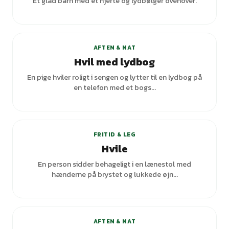
Et glad barn med et hjerte og lydbølger ovenover.
AFTEN & NAT
Hvil med lydbog
En pige hviler roligt i sengen og lytter til en lydbog på
en telefon med et bogs...
FRITID & LEG
Hvile
En person sidder behageligt i en lænestol med
hænderne på brystet og lukkede øjn...
AFTEN & NAT