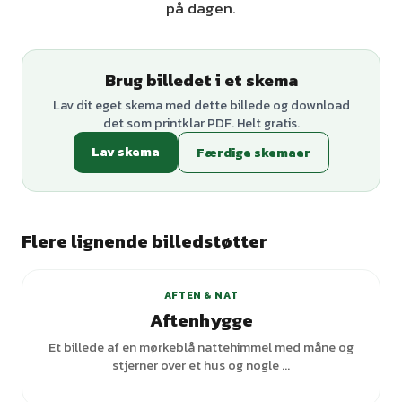
på dagen.
Brug billedet i et skema
Lav dit eget skema med dette billede og download
det som printklar PDF. Helt gratis.
Lav skema
Færdige skemaer
Flere lignende billedstøtter
+
1
varianter
AFTEN & NAT
Aftenhygge
Et billede af en mørkeblå nattehimmel med måne og
stjerner over et hus og nogle ...
+
2
varianter