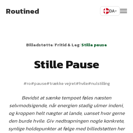
Routined
DA
▾
Billedstøtte
/
Fritid & Leg
/
Stille pause
Stille Pause
#
ro
#
pause
#
trække vejret
#
hvile
#
nulstilling
Bevidst at sænke tempoet føles næsten
selvmodsigende, når energien stadig ulmer indeni,
og kroppen helt nægter at lande, uanset hvor gerne
den burde hvile. Giv nedtrapningen nogle konkrete,
synlige holdepunkter at følge med billedstøtten her