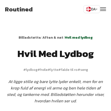
Routined
DA
▾
Billedstøtte
/
Aften & nat
/
Hvil med lydbog
Hvil Med Lydbog
#
lydbog
#
hvile
#
lytte
#
falde til ro
#
seng
At ligge stille og bare lytte lyder enkelt, men for en
krop fuld af energi vil arme og ben hele tiden af
sted, og tankerne med. Billedstøtten herunder viser,
hvordan hvilen ser ud.