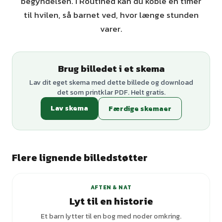
begyndelsen. I Routined kan du koble en timer
til hvilen, så barnet ved, hvor længe stunden
varer.
Brug billedet i et skema
Lav dit eget skema med dette billede og download
det som printklar PDF. Helt gratis.
Lav skema
Færdige skemaer
Flere lignende billedstøtter
+
2
varianter
AFTEN & NAT
Lyt til en historie
Et barn lytter til en bog med noder omkring.