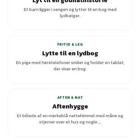
Lyt til en godnathistorie
Et barn ligger i sengen og lytter til en bog med
lydbølger.
FRITID & LEG
Lytte til en lydbog
En pige med høretelefoner smiler og holder en tablet,
der viser en bog.
+
1
varianter
AFTEN & NAT
Aftenhygge
Et billede af en mørkeblå nattehimmel med måne og
stjerner over et hus og nogle ...
+
2
varianter