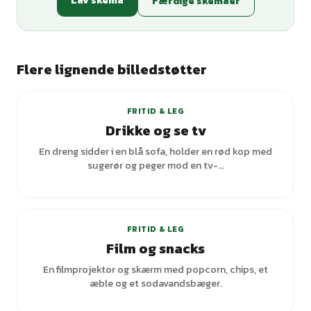
Lav skema
Færdige skemaer
Flere lignende billedstøtter
FRITID & LEG
Drikke og se tv
En dreng sidder i en blå sofa, holder en rød kop med
sugerør og peger mod en tv-...
FRITID & LEG
Film og snacks
En filmprojektor og skærm med popcorn, chips, et
æble og et sodavandsbæger.