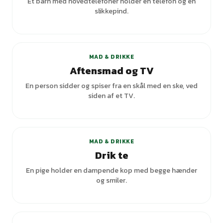
Et barn med hovedtelefoner holder en telefon og en
slikkepind.
MAD & DRIKKE
Aftensmad og TV
En person sidder og spiser fra en skål med en ske, ved
siden af et TV.
+
2
varianter
MAD & DRIKKE
Drik te
En pige holder en dampende kop med begge hænder
og smiler.
+
4
varianter