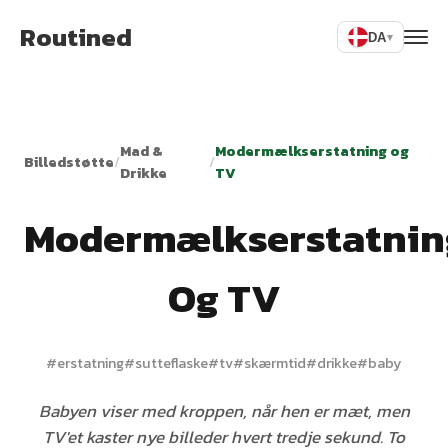
Routined
DA
▾
Mad &
Modermælkserstatning og
Billedstøtte
/
/
Drikke
TV
Modermælkserstatnin
Og TV
#
erstatning
#
sutteflaske
#
tv
#
skærmtid
#
drikke
#
baby
Babyen viser med kroppen, når hen er mæt, men
TV'et kaster nye billeder hvert tredje sekund. To