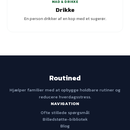
MAD & DRIKKE
Drikke
En person drikker af en kop med et sugerør.
Routined
Hjælper familier med at opbygge holdbare rutiner og
reducere hverdagsstress.
NAVIGATION
Ofte stillede spørgsmål
Billedstøtte-bibliotek
Blog