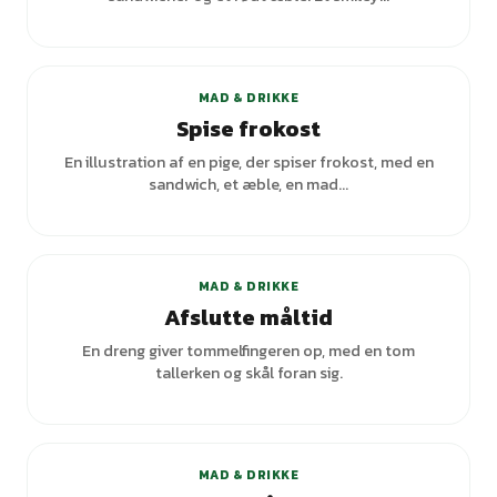
+
2
varianter
MAD & DRIKKE
Spise frokost
En illustration af en pige, der spiser frokost, med en
sandwich, et æble, en mad...
+
1
varianter
MAD & DRIKKE
Afslutte måltid
En dreng giver tommelfingeren op, med en tom
tallerken og skål foran sig.
+
4
varianter
MAD & DRIKKE