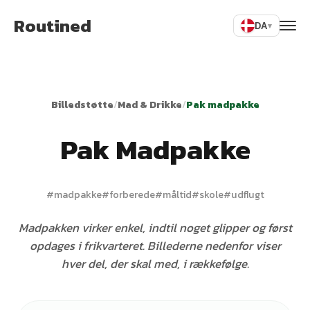
Routined
DA
▾
Billedstøtte
/
Mad & Drikke
/
Pak madpakke
Pak Madpakke
#
madpakke
#
forberede
#
måltid
#
skole
#
udflugt
Madpakken virker enkel, indtil noget glipper og først
opdages i frikvarteret. Billederne nedenfor viser
hver del, der skal med, i rækkefølge.