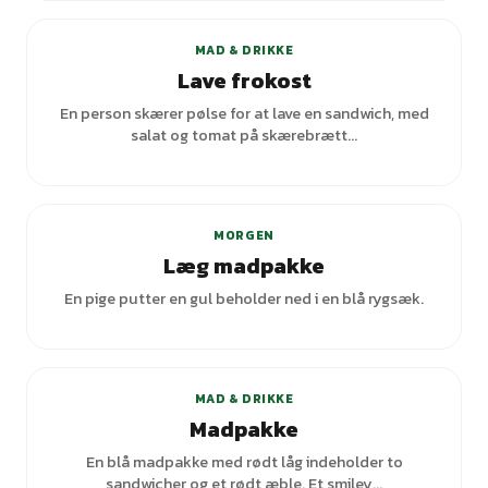
MAD & DRIKKE
Lave frokost
En person skærer pølse for at lave en sandwich, med
salat og tomat på skærebrætt...
+
3
varianter
MORGEN
Læg madpakke
En pige putter en gul beholder ned i en blå rygsæk.
MAD & DRIKKE
Madpakke
En blå madpakke med rødt låg indeholder to
sandwicher og et rødt æble. Et smiley...