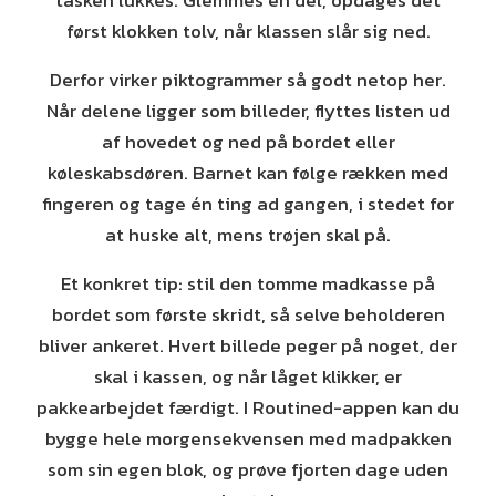
tasken lukkes. Glemmes én del, opdages det
først klokken tolv, når klassen slår sig ned.
Derfor virker piktogrammer så godt netop her.
Når delene ligger som billeder, flyttes listen ud
af hovedet og ned på bordet eller
køleskabsdøren. Barnet kan følge rækken med
fingeren og tage én ting ad gangen, i stedet for
at huske alt, mens trøjen skal på.
Et konkret tip: stil den tomme madkasse på
bordet som første skridt, så selve beholderen
bliver ankeret. Hvert billede peger på noget, der
skal i kassen, og når låget klikker, er
pakkearbejdet færdigt. I Routined-appen kan du
bygge hele morgensekvensen med madpakken
som sin egen blok, og prøve fjorten dage uden