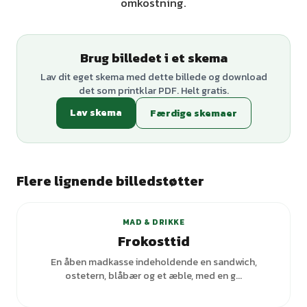
omkostning.
Brug billedet i et skema
Lav dit eget skema med dette billede og download
det som printklar PDF. Helt gratis.
Lav skema
Færdige skemaer
Flere lignende billedstøtter
+
5
varianter
MAD & DRIKKE
Frokosttid
En åben madkasse indeholdende en sandwich,
ostetern, blåbær og et æble, med en g...