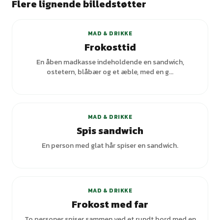
Flere lignende billedstøtter
+
5
varianter
MAD & DRIKKE
Frokosttid
En åben madkasse indeholdende en sandwich,
ostetern, blåbær og et æble, med en g...
+
1
varianter
MAD & DRIKKE
Spis sandwich
En person med glat hår spiser en sandwich.
+
3
varianter
MAD & DRIKKE
Frokost med far
To personer spiser sammen ved et rundt bord med en