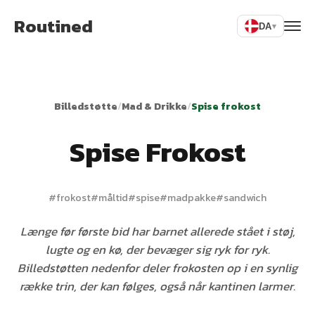
Routined
DA
▾
Billedstøtte
/
Mad & Drikke
/
Spise frokost
Spise Frokost
#
frokost
#
måltid
#
spise
#
madpakke
#
sandwich
Længe før første bid har barnet allerede stået i støj,
lugte og en kø, der bevæger sig ryk for ryk.
Billedstøtten nedenfor deler frokosten op i en synlig
række trin, der kan følges, også når kantinen larmer.