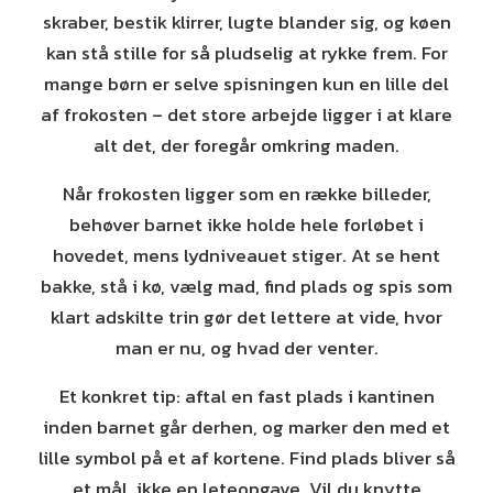
skraber, bestik klirrer, lugte blander sig, og køen
kan stå stille for så pludselig at rykke frem. For
mange børn er selve spisningen kun en lille del
af frokosten – det store arbejde ligger i at klare
alt det, der foregår omkring maden.
Når frokosten ligger som en række billeder,
behøver barnet ikke holde hele forløbet i
hovedet, mens lydniveauet stiger. At se hent
bakke, stå i kø, vælg mad, find plads og spis som
klart adskilte trin gør det lettere at vide, hvor
man er nu, og hvad der venter.
Et konkret tip: aftal en fast plads i kantinen
inden barnet går derhen, og marker den med et
lille symbol på et af kortene. Find plads bliver så
et mål, ikke en leteopgave. Vil du knytte