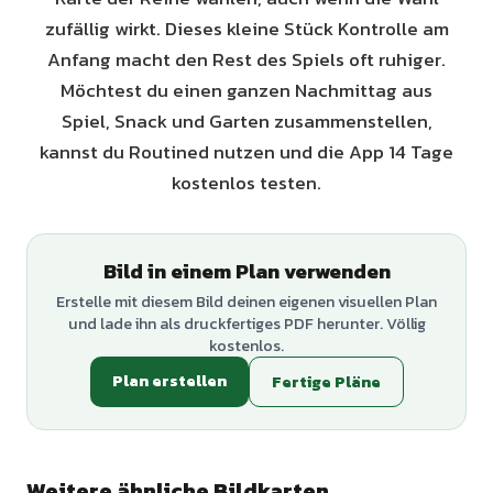
zufällig wirkt. Dieses kleine Stück Kontrolle am
Anfang macht den Rest des Spiels oft ruhiger.
Möchtest du einen ganzen Nachmittag aus
Spiel, Snack und Garten zusammenstellen,
kannst du Routined nutzen und die App 14 Tage
kostenlos testen.
Bild in einem Plan verwenden
Erstelle mit diesem Bild deinen eigenen visuellen Plan
und lade ihn als druckfertiges PDF herunter. Völlig
kostenlos.
Plan erstellen
Fertige Pläne
Weitere ähnliche Bildkarten