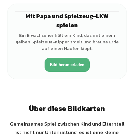
Mit Papa und Spielzeug-LKW
♂
spielen
Ein Erwachsener hält ein Kind, das mit einem
gelben Spielzeug-Kipper spielt und braune Erde
auf einen Haufen kippt.
Bild herunterladen
Über diese Bildkarten
Gemeinsames Spiel zwischen Kind und Elternteil
ist nicht nur Unterhaltung, es ist eine kleine