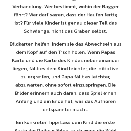
Verhandlung. Wer bestimmt, wohin der Bagger
fährt? Wer darf sagen, dass der Haufen fertig
ist? Für viele Kinder ist genau dieser Teil das
Schwierige, nicht das Graben selbst.
Bildkarten helfen, indem sie das Abwechseln aus
dem Kopf auf den Tisch holen. Wenn Papas
Karte und die Karte des Kindes nebeneinander
liegen, fällt es dem Kind leichter, die Initiative
zu ergreifen, und Papa fällt es leichter,
abzuwarten, ohne sofort einzuspringen. Die
Bilder erinnern auch daran, dass Spiel einen
Anfang und ein Ende hat, was das Aufhören
entspannter macht.
Ein konkreter Tipp: Lass dein Kind die erste
Karte der Reihe wählen, auch wenn die Wahl