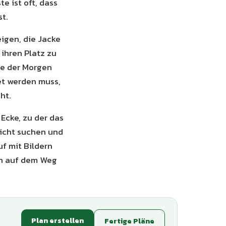
te ist oft, dass
st.
igen, die Jacke
ihren Platz zu
ie der Morgen
et werden muss,
ht.
Ecke, zu der das
nicht suchen und
f mit Bildern
on auf dem Weg
Plan erstellen
Fertige Pläne