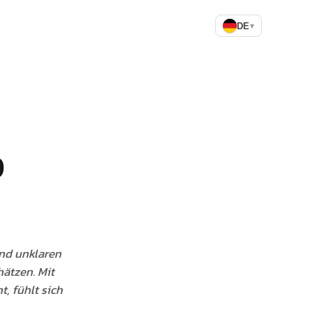
DE
▾
b
nd unklaren
ätzen. Mit
, fühlt sich