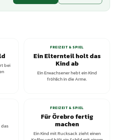
FREIZEIT & SPIEL
ld
Ein Elternteil holt das
Kind ab
t bei
en
Ein Erwachsener hebt ein Kind
fröhlich in die Arme.
FREIZEIT & SPIEL
Für Örebro fertig
machen
 das
Ein Kind mit Rucksack zieht einen
Koffer und hält ein Schild mit einem