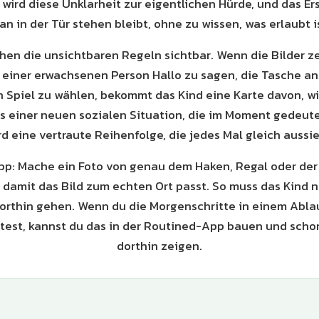
 wird diese Unklarheit zur eigentlichen Hürde, und das Ers
n in der Tür stehen bleibt, ohne zu wissen, was erlaubt i
hen die unsichtbaren Regeln sichtbar. Wenn die Bilder ze
einer erwachsenen Person Hallo zu sagen, die Tasche an 
n Spiel zu wählen, bekommt das Kind eine Karte davon, w
us einer neuen sozialen Situation, die im Moment gedeut
rd eine vertraute Reihenfolge, die jedes Mal gleich aussie
ipp: Mache ein Foto von genau dem Haken, Regal oder der 
, damit das Bild zum echten Ort passt. So muss das Kind 
dorthin gehen. Wenn du die Morgenschritte in einem Ablau
est, kannst du das in der Routined-App bauen und sch
dorthin zeigen.