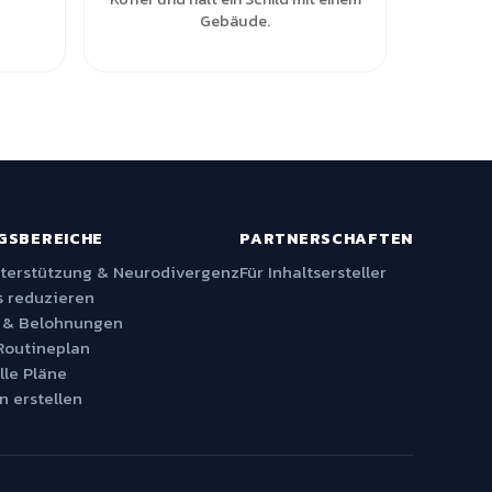
Gebäude.
GSBEREICHE
PARTNERSCHAFTEN
nterstützung & Neurodivergenz
Für Inhaltsersteller
 reduzieren
 & Belohnungen
Routineplan
lle Pläne
n erstellen