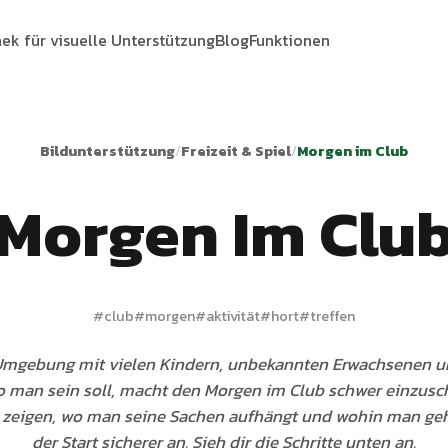
hek für visuelle Unterstützung
Blog
Funktionen
Bildunterstützung
/
Freizeit & Spiel
/
Morgen im Club
Morgen Im Clu
#
club
#
morgen
#
aktivität
#
hort
#
treffen
Umgebung mit vielen Kindern, unbekannten Erwachsenen u
o man sein soll, macht den Morgen im Club schwer einzusch
e zeigen, wo man seine Sachen aufhängt und wohin man geht
der Start sicherer an. Sieh dir die Schritte unten an.