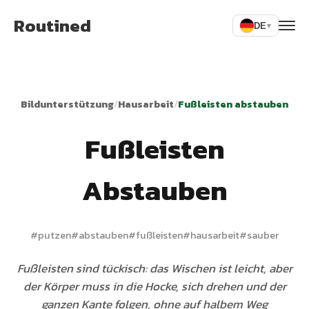
Routined
DE
▾
Bildunterstützung
/
Hausarbeit
/
Fußleisten abstauben
Fußleisten
Abstauben
#
putzen
#
abstauben
#
fußleisten
#
hausarbeit
#
sauber
Fußleisten sind tückisch: das Wischen ist leicht, aber
der Körper muss in die Hocke, sich drehen und der
ganzen Kante folgen, ohne auf halbem Weg