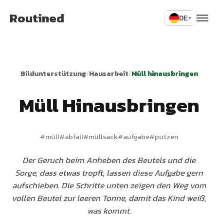
Routined
DE
▾
Bildunterstützung
/
Hausarbeit
/
Müll hinausbringen
Müll Hinausbringen
#
müll
#
abfall
#
müllsack
#
aufgabe
#
putzen
Der Geruch beim Anheben des Beutels und die
Sorge, dass etwas tropft, lassen diese Aufgabe gern
aufschieben. Die Schritte unten zeigen den Weg vom
vollen Beutel zur leeren Tonne, damit das Kind weiß,
was kommt.